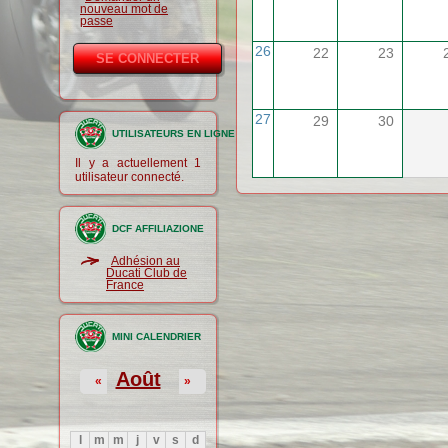
nouveau mot de
passe
26
22
23
27
29
30
UTILISATEURS EN LIGNE
Il y a actuellement 1
utilisateur connecté.
DCF AFFILIAZIONE
Adhésion au
Ducati Club de
France
MINI CALENDRIER
Août
«
»
l
m
m
j
v
s
d