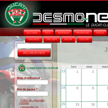
ACCUEIL
DCF
AGENDA
PASSIONE
PISTA
ENGAGE
FACEB'K
INSTA‘
DUCATI
Rechercher
Formulaire
J
de
recherche
lun
mar
mer
CONNEXION UTILISATEUR
23
1
2
Nom d'utilisateur
*
24
8
9
Mot de passe
*
Créer un nouveau
compte
25
15
16
Demander un