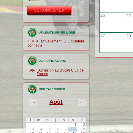
26
22
UTILISATEURS EN LIGNE
27
29
Il y a actuellement 1 utilisateur
connecté.
DCF AFFILIAZIONE
Adhésion au Ducati Club de
France
MINI CALENDRIER
Août
«
»
l
m
m
j
v
s
d
1
2
3
4
5
6
7
8
9