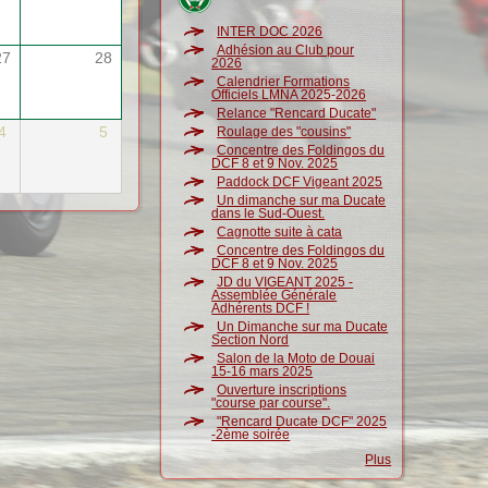
INTER DOC 2026
Adhésion au Club pour
27
28
2026
Calendrier Formations
Officiels LMNA 2025-2026
Relance "Rencard Ducate"
4
5
Roulage des "cousins"
Concentre des Foldingos du
DCF 8 et 9 Nov. 2025
Paddock DCF Vigeant 2025
Un dimanche sur ma Ducate
dans le Sud-Ouest.
Cagnotte suite à cata
Concentre des Foldingos du
DCF 8 et 9 Nov. 2025
JD du VIGEANT 2025 -
Assemblée Générale
Adhérents DCF !
Un Dimanche sur ma Ducate
Section Nord
Salon de la Moto de Douai
15-16 mars 2025
Ouverture inscriptions
"course par course".
"Rencard Ducate DCF" 2025
-2ème soirée
Plus