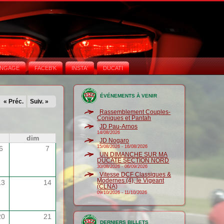
NGAGE
FACEB'K
INSTA‘
DUCATI
ÉVÉNEMENTS À VENIR
« Préc.
Suiv. »
Rassemblement Couples-
Coniques et Pantah
JD Pau-Arnos
14/08/2026
dim
JD Nogaro
15/08/2026
-
16/08/2026
6
7
UN DIMANCHE SUR MA
DUCATE SECTION NORD
30/08/2026
-
06/09/2026
Vitesse DCF Classiques &
Modernes (4), le Vigeant
13
14
(CLNA)
09/10/2026
-
11/10/2026
20
21
DERNIERS BILLETS