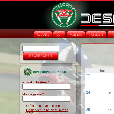
ACCUEIL
DCF
AGENDA
PASSIONE
PI
Rechercher
Formulaire de
recherche
lun
CONNEXION UTILISATEUR
23
1
Nom d'utilisateur
*
24
8
Mot de passe
*
Créer un nouveau compte
25
15
Demander un nouveau mot de
passe