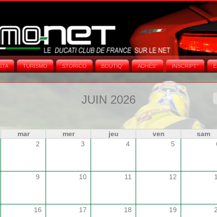
STA
TURISMO
STORICO
BOUTIQ'
ADHÉS°
INSCRIPT°
E
JUIN 2026
mar
mer
jeu
ven
sam
2
3
4
5
9
10
11
12
16
17
18
19