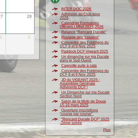
INTER DOC 2026
Adhésion au Club pour
27
28
2026
Calendrier Formations
Officiels LMNA 2025-2026
Relance "Rencard Ducate"
4
5
Roulage des "cousins"
Concentre des Foldingos du
DCF 8 et 9 Nov. 2025
Paddock DCF Vigeant 2025
Un dimanche sur ma Ducate
dans le Sud-Ouest.
Cagnotte suite à cata
Concentre des Foldingos du
DCF 8 et 9 Nov. 2025
JD du VIGEANT 2025 -
Assemblée Générale
Adhérents DCF !
Un Dimanche sur ma Ducate
Section Nord
Salon de la Moto de Douai
15-16 mars 2025
Ouverture inscriptions
"course par course".
"Rencard Ducate DCF" 2025
-2ème soirée
Plus