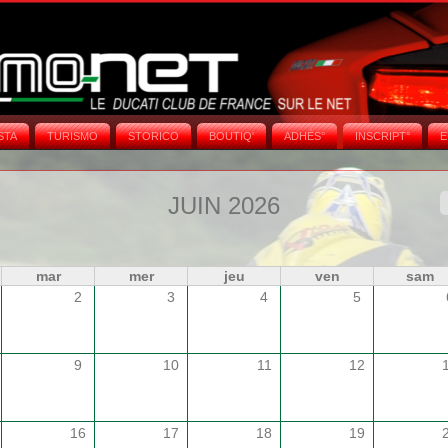
STA
TURISMO
STORICO
BOUTIQ'
ADHÉS°
INSCRIPT°
E
JUIN 2026
mar
mer
jeu
ven
sam
2
3
4
5
9
10
11
12
16
17
18
19