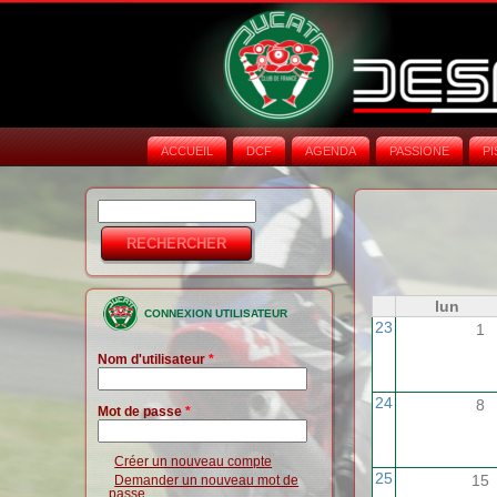
ACCUEIL
DCF
AGENDA
PASSIONE
PI
Rechercher
Formulaire de
recherche
lun
CONNEXION UTILISATEUR
23
1
Nom d'utilisateur
*
24
8
Mot de passe
*
Créer un nouveau compte
25
15
Demander un nouveau mot de
passe