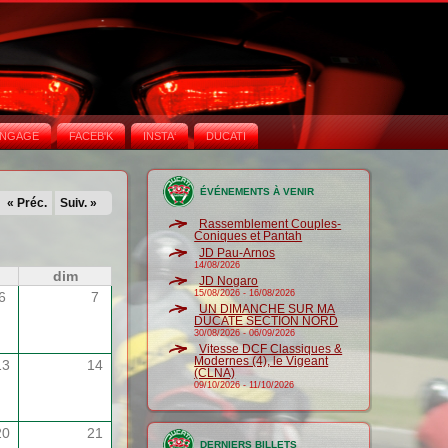
NGAGE
FACEB'K
INSTA‘
DUCATI
ÉVÉNEMENTS À VENIR
« Préc.
Suiv. »
Rassemblement Couples-
Coniques et Pantah
JD Pau-Arnos
14/08/2026
dim
JD Nogaro
15/08/2026
-
16/08/2026
6
7
UN DIMANCHE SUR MA
DUCATE SECTION NORD
30/08/2026
-
06/09/2026
Vitesse DCF Classiques &
Modernes (4), le Vigeant
13
14
(CLNA)
09/10/2026
-
11/10/2026
20
21
DERNIERS BILLETS