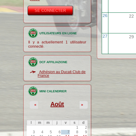
26
22
UTILISATEURS EN LIGNE
27
29
Il y a actuellement 1 utilisateur
connecté.
DCF AFFILIAZIONE
Adhésion au Ducati Club de
France
MINI CALENDRIER
Août
«
»
l
m
m
j
v
s
d
1
2
3
4
5
6
7
8
9