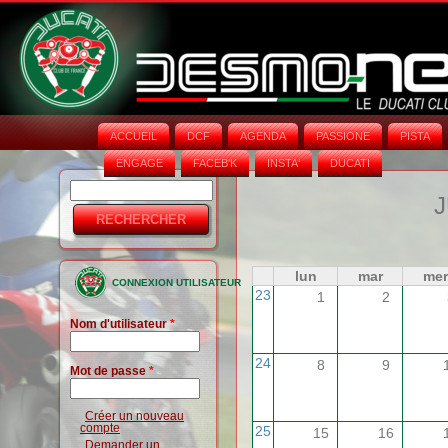
ACCUEIL
DCF
AGENDA
PASSIONE
PISTA
ENGAGE
FACEB'K
INSTA‘
DUCATI
Rechercher
Formulaire
J
de
recherche
lun
mar
mer
CONNEXION UTILISATEUR
23
1
2
Nom d'utilisateur
*
24
8
9
Mot de passe
*
Créer un nouveau
compte
25
15
16
Demander un