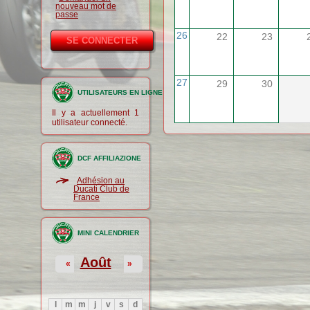
nouveau mot de
passe
26
22
23
27
29
30
UTILISATEURS EN LIGNE
Il y a actuellement 1
utilisateur connecté.
DCF AFFILIAZIONE
Adhésion au
Ducati Club de
France
MINI CALENDRIER
Août
«
»
l
m
m
j
v
s
d