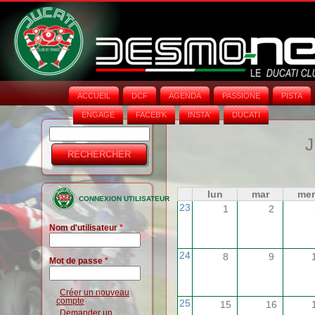
ACCUEIL
DCF
AGENDA
PASSIONE
PISTA
ENGAGE
FACEB'K
INSTA‘
DUCATI
Rechercher
Formulaire
J
de
recherche
lun
mar
mer
CONNEXION UTILISATEUR
23
1
2
Nom d'utilisateur
*
24
8
9
Mot de passe
*
Créer un nouveau
compte
25
15
16
Demander un