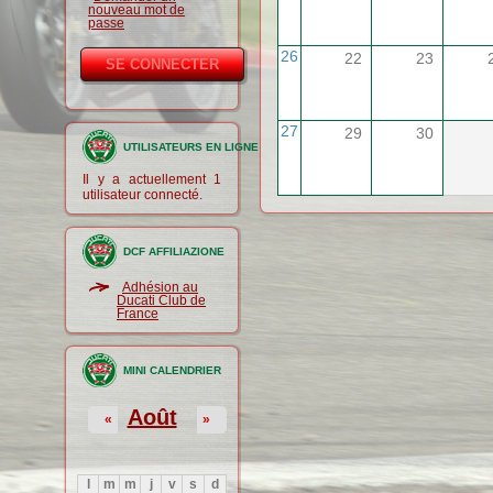
nouveau mot de
passe
26
22
23
27
29
30
UTILISATEURS EN LIGNE
Il y a actuellement 1
utilisateur connecté.
DCF AFFILIAZIONE
Adhésion au
Ducati Club de
France
MINI CALENDRIER
Août
«
»
l
m
m
j
v
s
d