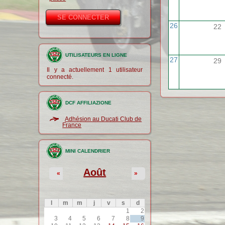
26
22
UTILISATEURS EN LIGNE
27
29
Il y a actuellement 1 utilisateur
connecté.
DCF AFFILIAZIONE
Adhésion au Ducati Club de
France
MINI CALENDRIER
Août
«
»
l
m
m
j
v
s
d
1
2
3
4
5
6
7
8
9