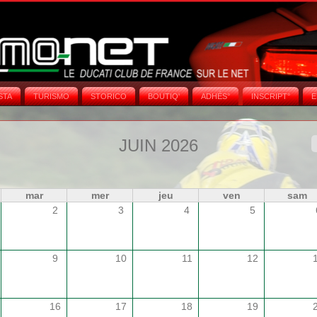
STA
TURISMO
STORICO
BOUTIQ'
ADHÉS°
INSCRIPT°
E
JUIN 2026
mar
mer
jeu
ven
sam
2
3
4
5
9
10
11
12
16
17
18
19