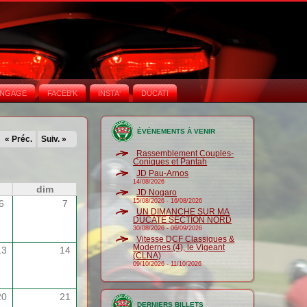
NGAGE
FACEB'K
INSTA‘
DUCATI
ÉVÉNEMENTS À VENIR
« Préc.
Suiv. »
Rassemblement Couples-
Coniques et Pantah
JD Pau-Arnos
14/08/2026
dim
JD Nogaro
15/08/2026
-
16/08/2026
6
7
UN DIMANCHE SUR MA
DUCATE SECTION NORD
30/08/2026
-
06/09/2026
Vitesse DCF Classiques &
Modernes (4), le Vigeant
13
14
(CLNA)
09/10/2026
-
11/10/2026
20
21
DERNIERS BILLETS