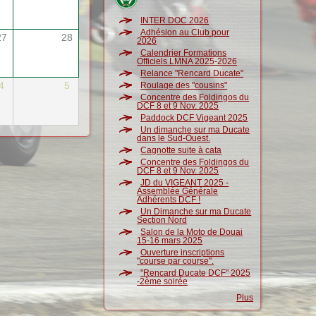
INTER DOC 2026
Adhésion au Club pour
27
28
2026
Calendrier Formations
Officiels LMNA 2025-2026
Relance "Rencard Ducate"
4
5
Roulage des "cousins"
Concentre des Foldingos du
DCF 8 et 9 Nov. 2025
Paddock DCF Vigeant 2025
Un dimanche sur ma Ducate
dans le Sud-Ouest.
Cagnotte suite à cata
Concentre des Foldingos du
DCF 8 et 9 Nov. 2025
JD du VIGEANT 2025 -
Assemblée Générale
Adhérents DCF !
Un Dimanche sur ma Ducate
Section Nord
Salon de la Moto de Douai
15-16 mars 2025
Ouverture inscriptions
"course par course".
"Rencard Ducate DCF" 2025
-2ème soirée
Plus