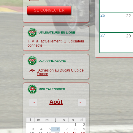
26
22
UTILISATEURS EN LIGNE
27
29
Il y a actuellement 1 utilisateur
connecté.
DCF AFFILIAZIONE
Adhésion au Ducati Club de
France
MINI CALENDRIER
Août
«
»
l
m
m
j
v
s
d
1
2
3
4
5
6
7
8
9