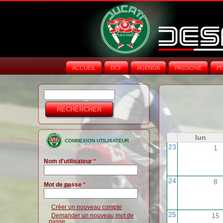
ACCUEIL
DCF
AGENDA
PASSIONE
PI
Rechercher
Formulaire de
recherche
lun
CONNEXION UTILISATEUR
23
1
Nom d'utilisateur
*
24
8
Mot de passe
*
Créer un nouveau compte
25
15
Demander un nouveau mot de
passe