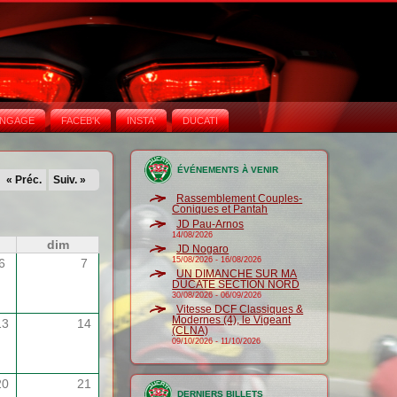
NGAGE
FACEB'K
INSTA‘
DUCATI
ÉVÉNEMENTS À VENIR
« Préc.
Suiv. »
Rassemblement Couples-
Coniques et Pantah
JD Pau-Arnos
14/08/2026
dim
JD Nogaro
15/08/2026
-
16/08/2026
6
7
UN DIMANCHE SUR MA
DUCATE SECTION NORD
30/08/2026
-
06/09/2026
Vitesse DCF Classiques &
Modernes (4), le Vigeant
13
14
(CLNA)
09/10/2026
-
11/10/2026
20
21
DERNIERS BILLETS