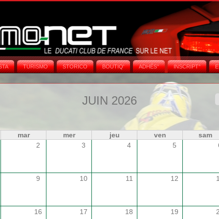
STA
TURISMO
STORICO
BOUTIQ'
ADHÉS°
INSCRIPT°
E
JUIN 2026
mar
mer
jeu
ven
sam
2
3
4
5
9
10
11
12
16
17
18
19