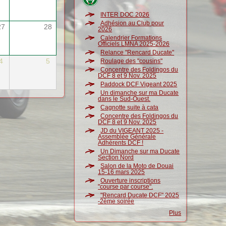
INTER DOC 2026
Adhésion au Club pour
27
28
2026
Calendrier Formations
Officiels LMNA 2025-2026
Relance "Rencard Ducate"
4
5
Roulage des "cousins"
Concentre des Foldingos du
DCF 8 et 9 Nov. 2025
Paddock DCF Vigeant 2025
Un dimanche sur ma Ducate
dans le Sud-Ouest.
Cagnotte suite à cata
Concentre des Foldingos du
DCF 8 et 9 Nov. 2025
JD du VIGEANT 2025 -
Assemblée Générale
Adhérents DCF !
Un Dimanche sur ma Ducate
Section Nord
Salon de la Moto de Douai
15-16 mars 2025
Ouverture inscriptions
"course par course".
"Rencard Ducate DCF" 2025
-2ème soirée
Plus