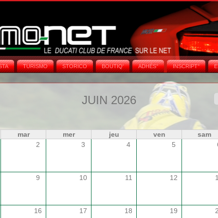
STA
TURISMO
STORICO
BOUTIQ'
ADHÉS°
INSCRIPT°
E
JUIN 2026
mar
mer
jeu
ven
sam
2
3
4
5
9
10
11
12
16
17
18
19