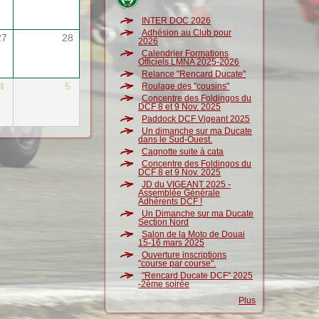
INTER DOC 2026
Adhésion au Club pour
27
28
2026
Calendrier Formations
Officiels LMNA 2025-2026
Relance "Rencard Ducate"
4
5
Roulage des "cousins"
Concentre des Foldingos du
DCF 8 et 9 Nov. 2025
Paddock DCF Vigeant 2025
Un dimanche sur ma Ducate
dans le Sud-Ouest.
Cagnotte suite à cata
Concentre des Foldingos du
DCF 8 et 9 Nov. 2025
JD du VIGEANT 2025 -
Assemblée Générale
Adhérents DCF !
Un Dimanche sur ma Ducate
Section Nord
Salon de la Moto de Douai
15-16 mars 2025
Ouverture inscriptions
"course par course".
"Rencard Ducate DCF" 2025
-2ème soirée
Plus