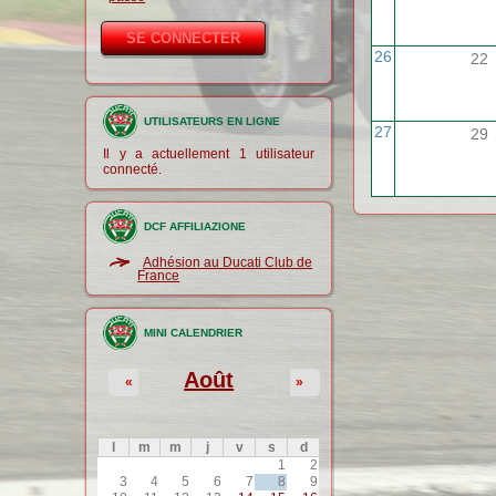
26
22
UTILISATEURS EN LIGNE
27
29
Il y a actuellement 1 utilisateur
connecté.
DCF AFFILIAZIONE
Adhésion au Ducati Club de
France
MINI CALENDRIER
Août
«
»
l
m
m
j
v
s
d
1
2
3
4
5
6
7
8
9