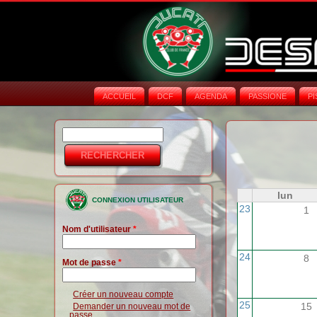
ACCUEIL
DCF
AGENDA
PASSIONE
PI
Rechercher
Formulaire de
recherche
lun
CONNEXION UTILISATEUR
23
1
Nom d'utilisateur
*
24
8
Mot de passe
*
Créer un nouveau compte
25
15
Demander un nouveau mot de
passe