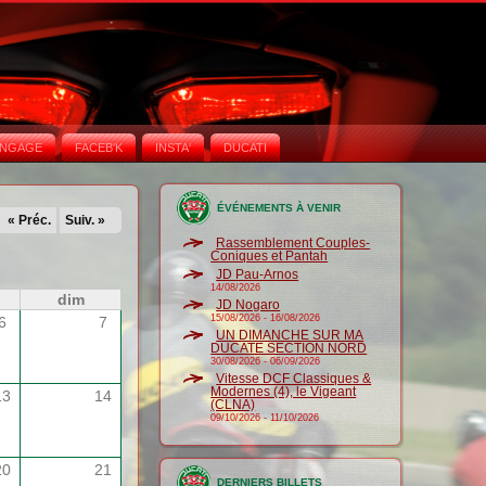
NGAGE
FACEB'K
INSTA‘
DUCATI
ÉVÉNEMENTS À VENIR
« Préc.
Suiv. »
Rassemblement Couples-
Coniques et Pantah
JD Pau-Arnos
14/08/2026
dim
JD Nogaro
15/08/2026
-
16/08/2026
6
7
UN DIMANCHE SUR MA
DUCATE SECTION NORD
30/08/2026
-
06/09/2026
Vitesse DCF Classiques &
Modernes (4), le Vigeant
13
14
(CLNA)
09/10/2026
-
11/10/2026
20
21
DERNIERS BILLETS