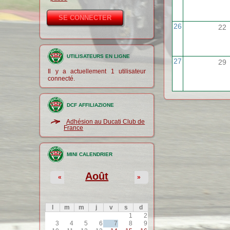
26
22
UTILISATEURS EN LIGNE
27
29
Il y a actuellement 1 utilisateur
connecté.
DCF AFFILIAZIONE
Adhésion au Ducati Club de
France
MINI CALENDRIER
Août
«
»
l
m
m
j
v
s
d
1
2
3
4
5
6
7
8
9