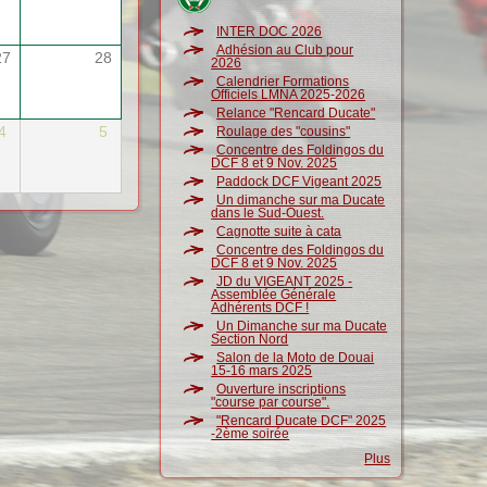
INTER DOC 2026
Adhésion au Club pour
27
28
2026
Calendrier Formations
Officiels LMNA 2025-2026
Relance "Rencard Ducate"
4
5
Roulage des "cousins"
Concentre des Foldingos du
DCF 8 et 9 Nov. 2025
Paddock DCF Vigeant 2025
Un dimanche sur ma Ducate
dans le Sud-Ouest.
Cagnotte suite à cata
Concentre des Foldingos du
DCF 8 et 9 Nov. 2025
JD du VIGEANT 2025 -
Assemblée Générale
Adhérents DCF !
Un Dimanche sur ma Ducate
Section Nord
Salon de la Moto de Douai
15-16 mars 2025
Ouverture inscriptions
"course par course".
"Rencard Ducate DCF" 2025
-2ème soirée
Plus