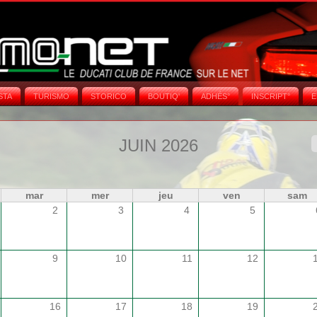
STA
TURISMO
STORICO
BOUTIQ'
ADHÉS°
INSCRIPT°
E
JUIN 2026
mar
mer
jeu
ven
sam
2
3
4
5
9
10
11
12
16
17
18
19