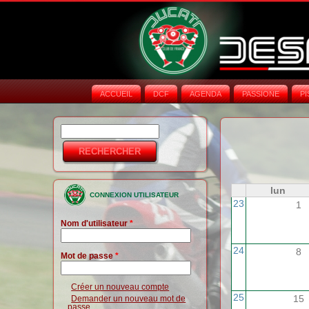
ACCUEIL
DCF
AGENDA
PASSIONE
PI
Rechercher
Formulaire de
recherche
lun
CONNEXION UTILISATEUR
23
1
Nom d'utilisateur
*
24
8
Mot de passe
*
Créer un nouveau compte
25
15
Demander un nouveau mot de
passe