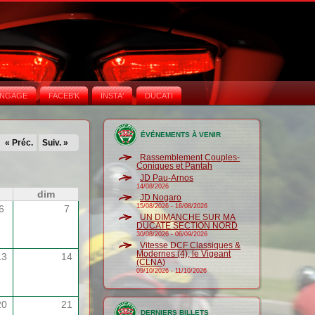
NGAGE
FACEB'K
INSTA‘
DUCATI
ÉVÉNEMENTS À VENIR
« Préc.
Suiv. »
Rassemblement Couples-
Coniques et Pantah
JD Pau-Arnos
14/08/2026
dim
JD Nogaro
15/08/2026
-
16/08/2026
6
7
UN DIMANCHE SUR MA
DUCATE SECTION NORD
30/08/2026
-
06/09/2026
Vitesse DCF Classiques &
Modernes (4), le Vigeant
13
14
(CLNA)
09/10/2026
-
11/10/2026
20
21
DERNIERS BILLETS