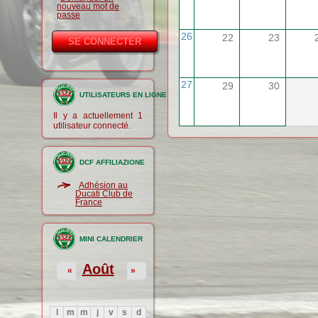
nouveau mot de
passe
26
22
23
27
29
30
UTILISATEURS EN LIGNE
Il y a actuellement 1
utilisateur connecté.
DCF AFFILIAZIONE
Adhésion au
Ducati Club de
France
MINI CALENDRIER
Août
«
»
l
m
m
j
v
s
d