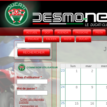
ACCUEIL
DCF
AGENDA
PASSIONE
PISTA
ENGAGE
FACEB'K
INSTA‘
DUCATI
Rechercher
Formulaire
J
de
recherche
lun
mar
mer
CONNEXION UTILISATEUR
23
1
2
Nom d'utilisateur
*
24
8
9
Mot de passe
*
Créer un nouveau
compte
25
15
16
Demander un