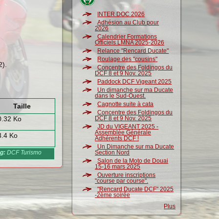
INTER DOC 2026
Adhésion au Club pour
2026
Calendrier Formations
Officiels LMNA 2025-2026
Relance "Rencard Ducate"
Roulage des "cousins"
2).
Concentre des Foldingos du
DCF 8 et 9 Nov. 2025
Paddock DCF Vigeant 2025
Un dimanche sur ma Ducate
dans le Sud-Ouest.
Cagnotte suite à cata
Taille
Concentre des Foldingos du
0.32 Ko
DCF 8 et 9 Nov. 2025
JD du VIGEANT 2025 -
Assemblée Générale
3.4 Ko
Adhérents DCF !
Un Dimanche sur ma Ducate
og:
DCF Turismo
Section Nord
Salon de la Moto de Douai
15-16 mars 2025
Ouverture inscriptions
"course par course".
"Rencard Ducate DCF" 2025
-2ème soirée
Plus