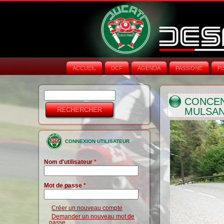
ACCUEIL
DCF
AGENDA
PASSIONE
PI
Rechercher
Formulaire de
CONCEN
MULSAN
recherche
CONNEXION UTILISATEUR
Nom d'utilisateur
*
Mot de passe
*
Créer un nouveau compte
Demander un nouveau mot de
passe