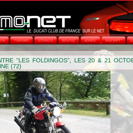
STA
TURISMO
STORICO
BOUTIQ'
ADHÉS°
INSCRIPT°
E
TRE "LES FOLDINGOS", LES 20 & 21 OCTO
NE (72)