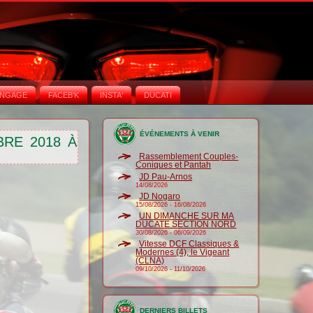
NGAGE
FACEB'K
INSTA‘
DUCATI
ÉVÉNEMENTS À VENIR
BRE 2018 À
Rassemblement Couples-
Coniques et Pantah
JD Pau-Arnos
14/08/2026
JD Nogaro
15/08/2026
-
16/08/2026
UN DIMANCHE SUR MA
DUCATE SECTION NORD
30/08/2026
-
06/09/2026
Vitesse DCF Classiques &
Modernes (4), le Vigeant
(CLNA)
09/10/2026
-
11/10/2026
DERNIERS BILLETS