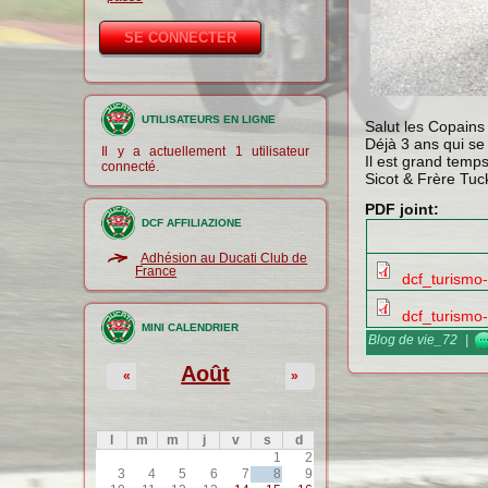
UTILISATEURS EN LIGNE
Salut les Copains 
Déjà 3 ans qui se
Il y a actuellement 1 utilisateur
Il est grand temp
connecté.
Sicot & Frère Tuc
PDF joint:
DCF AFFILIAZIONE
Adhésion au Ducati Club de
France
dcf_turismo-
dcf_turismo
MINI CALENDRIER
Blog de vie_72
|
Août
«
»
l
m
m
j
v
s
d
1
2
3
4
5
6
7
8
9