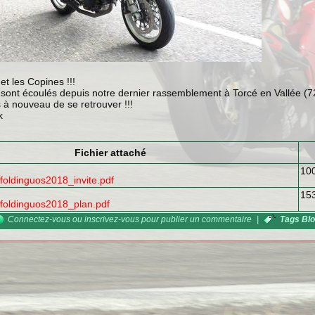
et les Copines !!!
 sont écoulés depuis notre dernier rassemblement à Torcé en Vallée (7
s à nouveau de se retrouver !!!
k
Fichier attaché
10
foldinguos2018_invite.pdf
15
-foldinguos2018_plan.pdf
Connectez-vous
ou
inscrivez-vous
pour publier un commentaire
|
Tags Bl