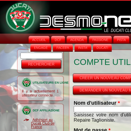
ACCUEIL
DCF
AGENDA
PASSIONE
PISTA
ENGAGE
FACEB'K
INSTA‘
DUCATI
Rechercher
Formulaire
COMPTE UTIL
de
recherche
CRÉER UN NOUVEAU COM
UTILISATEURS EN LIGNE
DEMANDER UN NOUVEAU M
Il y a actuellement 1
utilisateur connecté.
Nom d'utilisateur
*
DCF AFFILIAZIONE
Saisissez votre nom d'uti
Repaire Taglioniste.
Adhésion au
Ducati Club de
France
Mot de passe
*