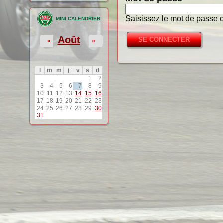
Saisissez le mot de passe c
MINI CALENDRIER
Août
«
»
l
m
m
j
v
s
d
1
2
3
4
5
6
7
8
9
10
11
12
13
14
15
16
17
18
19
20
21
22
23
24
25
26
27
28
29
30
31