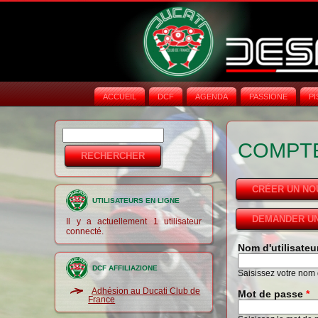
ACCUEIL
DCF
AGENDA
PASSIONE
PI
Rechercher
Formulaire de
COMPTE
recherche
CRÉER UN N
UTILISATEURS EN LIGNE
DEMANDER UN
Il y a actuellement 1 utilisateur
connecté.
Nom d'utilisate
DCF AFFILIAZIONE
Saisissez votre nom d
Adhésion au Ducati Club de
Mot de passe
*
France