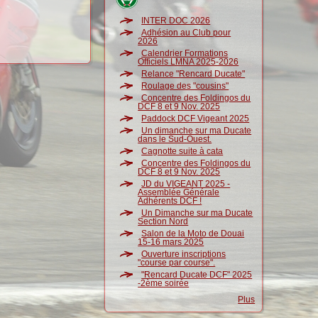
INTER DOC 2026
Adhésion au Club pour
2026
Calendrier Formations
Officiels LMNA 2025-2026
Relance "Rencard Ducate"
Roulage des "cousins"
Concentre des Foldingos du
DCF 8 et 9 Nov. 2025
Paddock DCF Vigeant 2025
Un dimanche sur ma Ducate
dans le Sud-Ouest.
Cagnotte suite à cata
Concentre des Foldingos du
DCF 8 et 9 Nov. 2025
JD du VIGEANT 2025 -
Assemblée Générale
Adhérents DCF !
Un Dimanche sur ma Ducate
Section Nord
Salon de la Moto de Douai
15-16 mars 2025
Ouverture inscriptions
"course par course".
"Rencard Ducate DCF" 2025
-2ème soirée
Plus