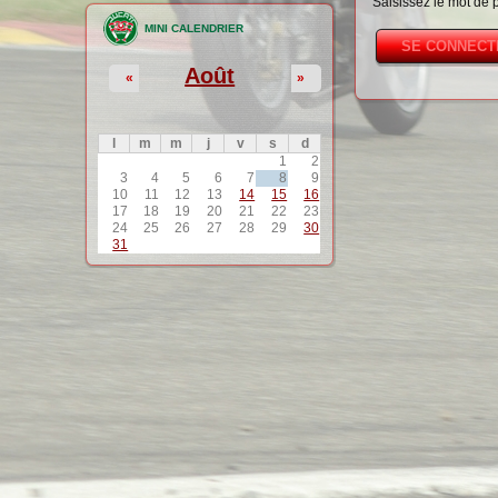
Saisissez le mot de 
MINI CALENDRIER
Août
«
»
l
m
m
j
v
s
d
1
2
3
4
5
6
7
8
9
10
11
12
13
14
15
16
17
18
19
20
21
22
23
24
25
26
27
28
29
30
31