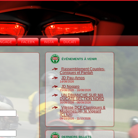
NGAGE
FACEB'K
INSTA‘
DUCATI
ÉVÉNEMENTS À VENIR
Rassemblement Couples-
Coniques et Pantah
JD Pau-Arnos
14/08/2026
JD Nogaro
15/08/2026
-
16/08/2026
UN DIMANCHE SUR MA
DUCATE SECTION NORD
30/08/2026
-
06/09/2026
Vitesse DCF Classiques &
Modernes (4), le Vigeant
(CLNA)
09/10/2026
-
11/10/2026
DERNIERS BILLETS