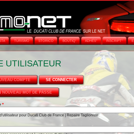
STA
TURISMO
STORICO
BOUTIQ'
ADHÉS°
INSCRIPT°
E
 UTILISATEUR
OUVEAU COMPTE
SE CONNECTER
(ONGLET ACTIF)
 NOUVEAU MOT DE PASSE
ur
*
'utilisateur pour Ducati Club de France | Repaire Taglioniste.