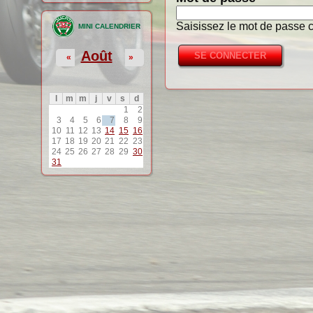
Saisissez le mot de passe c
MINI CALENDRIER
Août
«
»
l
m
m
j
v
s
d
1
2
3
4
5
6
7
8
9
10
11
12
13
14
15
16
17
18
19
20
21
22
23
24
25
26
27
28
29
30
31