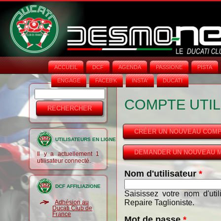
ACCUEIL
DCF
AGENDA
PASSIONE
PISTA
ENGAGE
FACEB'K
INSTA‘
DUCATI
Rechercher
Formulaire
COMPTE UTIL
de
recherche
CRÉER UN NOUVEAU COM
UTILISATEURS EN LIGNE
DEMANDER UN NOUVEAU M
Il y a actuellement 1
utilisateur connecté.
Nom d'utilisateur
*
DCF AFFILIAZIONE
Saisissez votre nom d'uti
Repaire Taglioniste.
Adhésion au
Ducati Club de
France
Mot de passe
*