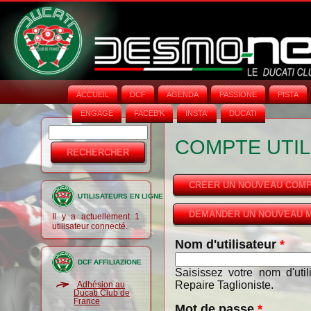
ACCUEIL
DCF
AGENDA
PASSIONE
PISTA
ENGAGE
FACEB'K
INSTA‘
DUCATI
Rechercher
Formulaire
COMPTE UTIL
de
recherche
CRÉER UN NOUVEAU COM
UTILISATEURS EN LIGNE
DEMANDER UN NOUVEAU M
Il y a actuellement 1
utilisateur connecté.
Nom d'utilisateur
*
DCF AFFILIAZIONE
Saisissez votre nom d'uti
Repaire Taglioniste.
Adhésion au
Ducati Club de
France
Mot de passe
*