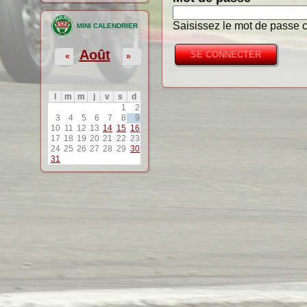
Saisissez le mot de passe c
MINI CALENDRIER
Août
«
»
l
m
m
j
v
s
d
1
2
3
4
5
6
7
8
9
10
11
12
13
14
15
16
17
18
19
20
21
22
23
24
25
26
27
28
29
30
31