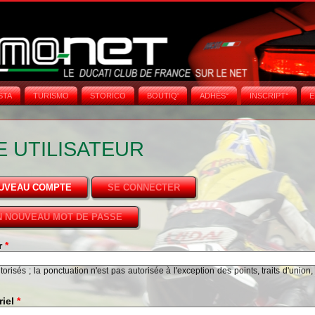
STA
TURISMO
STORICO
BOUTIQ'
ADHÉS°
INSCRIPT°
E
 UTILISATEUR
OUVEAU COMPTE
(ONGLET ACTIF)
SE CONNECTER
 NOUVEAU MOT DE PASSE
ur
*
risés ; la ponctuation n'est pas autorisée à l'exception des points, traits d'union,
riel
*