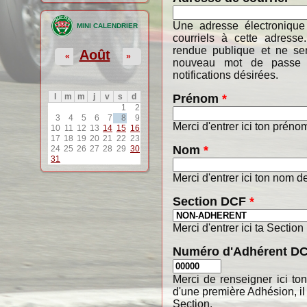
Une adresse électronique
MINI CALENDRIER
courriels à cette adresse
rendue publique et ne ser
Août
«
»
nouveau mot de passe o
notifications désirées.
Prénom
*
l
m
m
j
v
s
d
1
2
3
4
5
6
7
8
9
Merci d'entrer ici ton préno
10
11
12
13
14
15
16
17
18
19
20
21
22
23
Nom
*
24
25
26
27
28
29
30
31
Merci d'entrer ici ton nom de
Section DCF
*
Merci d'entrer ici ta Section
Numéro d'Adhérent D
Merci de renseigner ici t
d'une première Adhésion, il
Section.