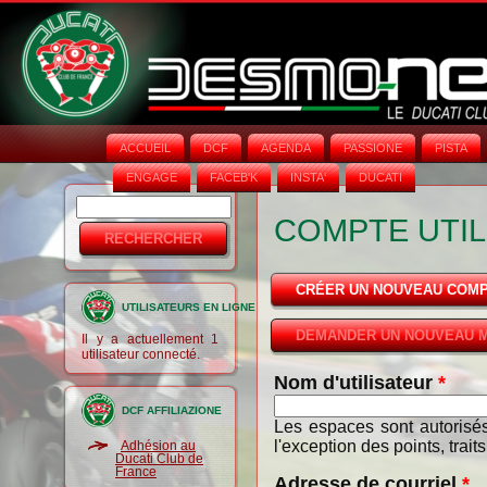
ACCUEIL
DCF
AGENDA
PASSIONE
PISTA
ENGAGE
FACEB'K
INSTA‘
DUCATI
Rechercher
Formulaire
COMPTE UTIL
de
recherche
CRÉER UN NOUVEAU COM
UTILISATEURS EN LIGNE
DEMANDER UN NOUVEAU M
Il y a actuellement 1
utilisateur connecté.
Nom d'utilisateur
*
DCF AFFILIAZIONE
Les espaces sont autorisés
l'exception des points, trait
Adhésion au
Ducati Club de
France
Adresse de courriel
*