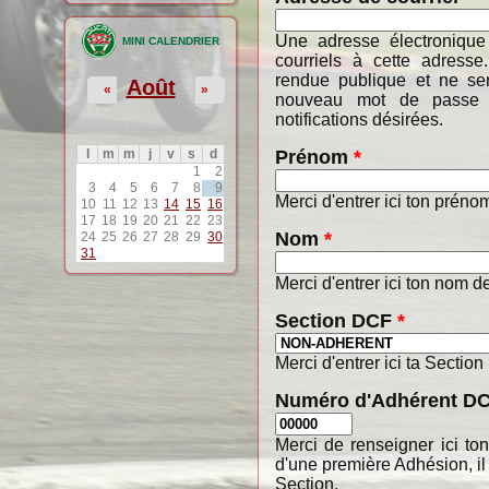
Une adresse électronique
MINI CALENDRIER
courriels à cette adresse
rendue publique et ne ser
Août
«
»
nouveau mot de passe o
notifications désirées.
Prénom
*
l
m
m
j
v
s
d
1
2
3
4
5
6
7
8
9
Merci d'entrer ici ton préno
10
11
12
13
14
15
16
17
18
19
20
21
22
23
Nom
*
24
25
26
27
28
29
30
31
Merci d'entrer ici ton nom de
Section DCF
*
Merci d'entrer ici ta Section
Numéro d'Adhérent D
Merci de renseigner ici t
d'une première Adhésion, il
Section.