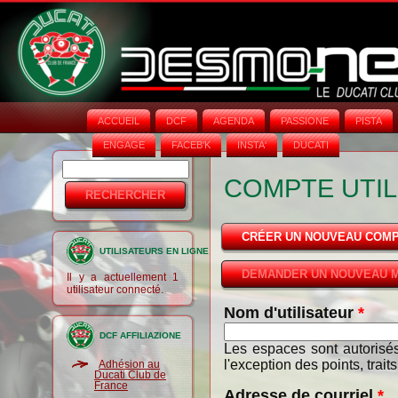
ACCUEIL
DCF
AGENDA
PASSIONE
PISTA
ENGAGE
FACEB'K
INSTA‘
DUCATI
Rechercher
Formulaire
COMPTE UTIL
de
recherche
CRÉER UN NOUVEAU COM
UTILISATEURS EN LIGNE
DEMANDER UN NOUVEAU M
Il y a actuellement 1
utilisateur connecté.
Nom d'utilisateur
*
DCF AFFILIAZIONE
Les espaces sont autorisés
l'exception des points, trait
Adhésion au
Ducati Club de
France
Adresse de courriel
*