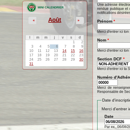
Une adresse électron
MINI CALENDRIER
rendue publique et 
notifications désirée
Août
«
»
Prénom
*
Merci d'entrer ici to
l
m
m
j
v
s
d
Nom
*
1
2
3
4
5
6
7
8
9
Merci d'entrer ici to
10
11
12
13
14
15
16
17
18
19
20
21
22
23
Section DCF
*
24
25
26
27
28
29
30
31
Merci d'entrer ici ta 
Numéro d'Adhér
Merci de renseigner
Responsable de Sec
Date d'inscrip
Merci d'entrer i
Date
Par ex., 06/08/