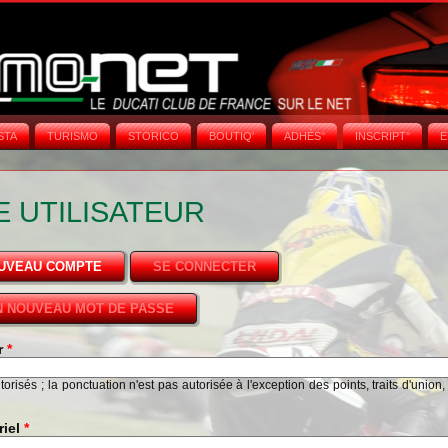
STA
TURISMO
STORICO
BOUTIQ'
ADHÉS°
INSCRIPT°
E
 UTILISATEUR
OUVEAU COMPTE
(ONGLET ACTIF)
SE CONNECTER
 NOUVEAU MOT DE PASSE
ur
*
risés ; la ponctuation n'est pas autorisée à l'exception des points, traits d'union,
riel
*