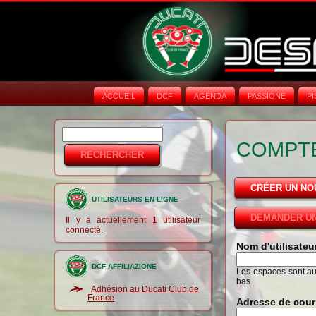
ACCUEIL
DCF
AGENDA
PASSIONE
PI
Rechercher
Formulaire de
COMPTE
recherche
CRÉER UN N
UTILISATEURS EN LIGNE
DEMANDER UN
Il y a actuellement 1 utilisateur
connecté.
Nom d'utilisate
DCF AFFILIAZIONE
Les espaces sont auto
bas.
Adhésion au Ducati Club de
France
Adresse de cour