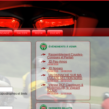
NGAGE
FACEB'K
INSTA‘
DUCATI
ÉVÉNEMENTS À VENIR
Rassemblement Couples-
Coniques et Pantah
JD Pau-Arnos
14/08/2026
JD Nogaro
15/08/2026
-
16/08/2026
UN DIMANCHE SUR MA
DUCATE SECTION NORD
30/08/2026
-
06/09/2026
Vitesse DCF Classiques &
Modernes (4), le Vigeant
(CLNA)
 apostrophes et tirets
09/10/2026
-
11/10/2026
DERNIERS BILLETS