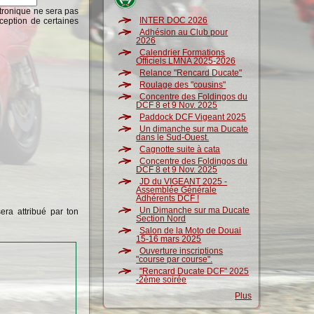
ctronique ne sera pas
INTER DOC 2026
ception de certaines
Adhésion au Club pour
2026
Calendrier Formations
Officiels LMNA 2025-2026
Relance "Rencard Ducate"
Roulage des "cousins"
Concentre des Foldingos du
DCF 8 et 9 Nov. 2025
Paddock DCF Vigeant 2025
Un dimanche sur ma Ducate
dans le Sud-Ouest.
Cagnotte suite à cata
Concentre des Foldingos du
DCF 8 et 9 Nov. 2025
JD du VIGEANT 2025 -
Assemblée Générale
Adhérents DCF !
Un Dimanche sur ma Ducate
era attribué par ton
Section Nord
Salon de la Moto de Douai
15-16 mars 2025
Ouverture inscriptions
"course par course".
"Rencard Ducate DCF" 2025
-2ème soirée
Plus