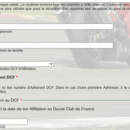
ique valide. Le système enverra tous les courriels à cette adresse. L'adresse éle
ne sera utilisée que pour la réception d'un nouveau mot de passe ou pour la ré
s.
n prénom.
n nom de famille.
Section DCF d'Affiliation.
ent DCF
*
 ici ton numéro d'Adhérent DCF. Dans le cas d'une première Adhésion, il te s
tion.
tion au DCF
*
ci la date de ton Affiliation au Ducati Club de France.
2026