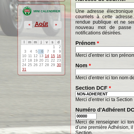
Une adresse électronique
MINI CALENDRIER
courriels à cette adresse
rendue publique et ne ser
Août
«
»
nouveau mot de passe o
notifications désirées.
Prénom
*
l
m
m
j
v
s
d
1
2
3
4
5
6
7
8
9
Merci d'entrer ici ton préno
10
11
12
13
14
15
16
17
18
19
20
21
22
23
Nom
*
24
25
26
27
28
29
30
31
Merci d'entrer ici ton nom de
Section DCF
*
Merci d'entrer ici ta Section
Numéro d'Adhérent D
Merci de renseigner ici t
d'une première Adhésion, il
Section.