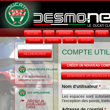
ACCUEIL
DCF
AGENDA
PASSIONE
PISTA
ENGAGE
FACEB'K
INSTA‘
DUCATI
Rechercher
Formulaire
COMPTE UTIL
de
recherche
CRÉER UN NOUVEAU COM
UTILISATEURS EN LIGNE
DEMANDER UN NOUVEAU M
Il y a actuellement 1
utilisateur connecté.
Nom d'utilisateur
*
DCF AFFILIAZIONE
Les espaces sont autorisés
l'exception des points, trait
Adhésion au
Ducati Club de
France
Adresse de courriel
*