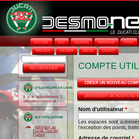
ACCUEIL
DCF
AGENDA
PASSIONE
PISTA
ENGAGE
FACEB'K
INSTA‘
DUCATI
Rechercher
Formulaire
COMPTE UTIL
de
recherche
CRÉER UN NOUVEAU COM
UTILISATEURS EN LIGNE
DEMANDER UN NOUVEAU M
Il y a actuellement 1
utilisateur connecté.
Nom d'utilisateur
*
DCF AFFILIAZIONE
Les espaces sont autorisés
l'exception des points, trait
Adhésion au
Ducati Club de
France
Adresse de courriel
*