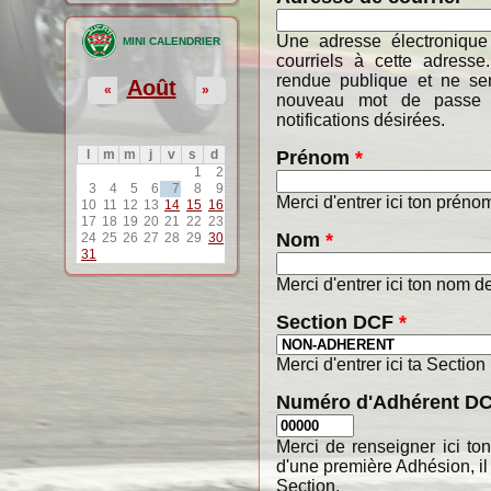
Une adresse électronique
MINI CALENDRIER
courriels à cette adresse
rendue publique et ne ser
Août
«
»
nouveau mot de passe o
notifications désirées.
Prénom
*
l
m
m
j
v
s
d
1
2
3
4
5
6
7
8
9
Merci d'entrer ici ton préno
10
11
12
13
14
15
16
17
18
19
20
21
22
23
Nom
*
24
25
26
27
28
29
30
31
Merci d'entrer ici ton nom de
Section DCF
*
Merci d'entrer ici ta Section
Numéro d'Adhérent D
Merci de renseigner ici t
d'une première Adhésion, il
Section.