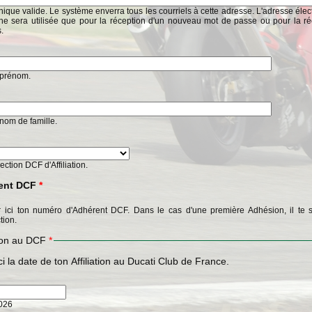
ique valide. Le système enverra tous les courriels à cette adresse. L'adresse éle
ne sera utilisée que pour la réception d'un nouveau mot de passe ou pour la ré
s.
n prénom.
n nom de famille.
Section DCF d'Affiliation.
ent DCF
*
 ici ton numéro d'Adhérent DCF. Dans le cas d'une première Adhésion, il te s
tion.
tion au DCF
*
ci la date de ton Affiliation au Ducati Club de France.
2026