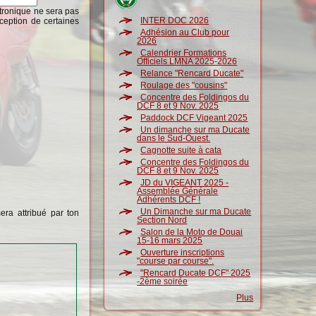
ctronique ne sera pas
INTER DOC 2026
ception de certaines
Adhésion au Club pour
2026
Calendrier Formations
Officiels LMNA 2025-2026
Relance "Rencard Ducate"
Roulage des "cousins"
Concentre des Foldingos du
DCF 8 et 9 Nov. 2025
Paddock DCF Vigeant 2025
Un dimanche sur ma Ducate
dans le Sud-Ouest.
Cagnotte suite à cata
Concentre des Foldingos du
DCF 8 et 9 Nov. 2025
JD du VIGEANT 2025 -
Assemblée Générale
Adhérents DCF !
Un Dimanche sur ma Ducate
era attribué par ton
Section Nord
Salon de la Moto de Douai
15-16 mars 2025
Ouverture inscriptions
"course par course".
"Rencard Ducate DCF" 2025
-2ème soirée
Plus