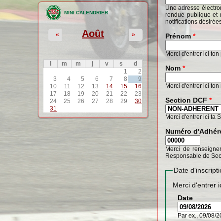
Une adresse électron
MINI CALENDRIER
rendue publique et 
notifications désirée
Août
«
»
Prénom
*
Merci d'entrer ici to
l
m
m
j
v
s
d
Nom
*
1
2
3
4
5
6
7
8
9
Merci d'entrer ici to
10
11
12
13
14
15
16
17
18
19
20
21
22
23
Section DCF
*
24
25
26
27
28
29
30
31
Merci d'entrer ici ta 
Numéro d'Adhér
Merci de renseigner
Responsable de Sec
Date d'inscrip
Merci d'entrer i
Date
Par ex., 09/08/