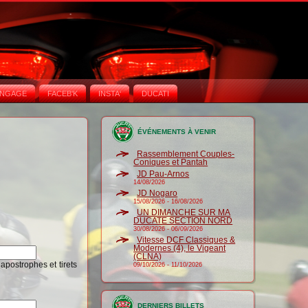
NGAGE
FACEB'K
INSTA‘
DUCATI
ÉVÉNEMENTS À VENIR
Rassemblement Couples-
Coniques et Pantah
JD Pau-Arnos
14/08/2026
JD Nogaro
15/08/2026
-
16/08/2026
UN DIMANCHE SUR MA
DUCATE SECTION NORD
30/08/2026
-
06/09/2026
Vitesse DCF Classiques &
Modernes (4), le Vigeant
(CLNA)
 apostrophes et tirets
09/10/2026
-
11/10/2026
DERNIERS BILLETS