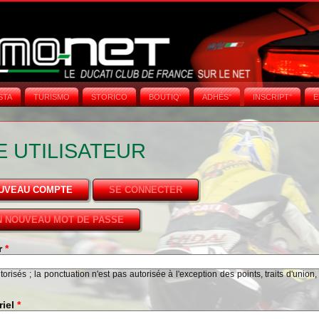
STA
TURISMO
STORICO
BOUTIQ'
ADHÉS°
INSCRIPT°
E
 UTILISATEUR
OUVEAU COMPTE
(ONGLET ACTIF)
SE CONNECTER
 NOUVEAU MOT DE PASSE
ur
*
risés ; la ponctuation n'est pas autorisée à l'exception des points, traits d'union,
riel
*