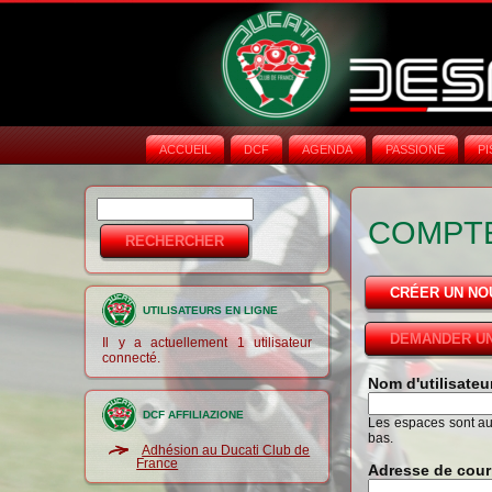
ACCUEIL
DCF
AGENDA
PASSIONE
PI
Rechercher
Formulaire de
COMPTE
recherche
CRÉER UN N
UTILISATEURS EN LIGNE
DEMANDER UN
Il y a actuellement 1 utilisateur
connecté.
Nom d'utilisate
DCF AFFILIAZIONE
Les espaces sont auto
bas.
Adhésion au Ducati Club de
France
Adresse de cour