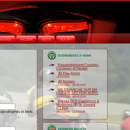
NGAGE
FACEB'K
INSTA‘
DUCATI
ÉVÉNEMENTS À VENIR
Rassemblement Couples-
Coniques et Pantah
JD Pau-Arnos
14/08/2026
JD Nogaro
15/08/2026
-
16/08/2026
UN DIMANCHE SUR MA
DUCATE SECTION NORD
30/08/2026
-
06/09/2026
Vitesse DCF Classiques &
Modernes (4), le Vigeant
(CLNA)
 apostrophes et tirets
09/10/2026
-
11/10/2026
DERNIERS BILLETS