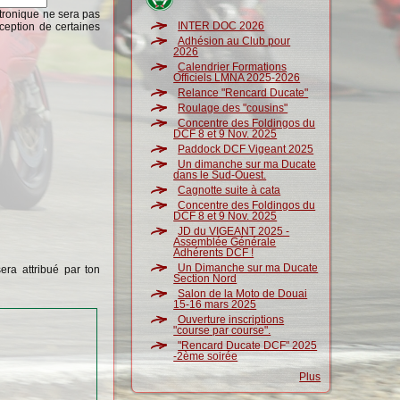
ctronique ne sera pas
INTER DOC 2026
ception de certaines
Adhésion au Club pour
2026
Calendrier Formations
Officiels LMNA 2025-2026
Relance "Rencard Ducate"
Roulage des "cousins"
Concentre des Foldingos du
DCF 8 et 9 Nov. 2025
Paddock DCF Vigeant 2025
Un dimanche sur ma Ducate
dans le Sud-Ouest.
Cagnotte suite à cata
Concentre des Foldingos du
DCF 8 et 9 Nov. 2025
JD du VIGEANT 2025 -
Assemblée Générale
Adhérents DCF !
Un Dimanche sur ma Ducate
era attribué par ton
Section Nord
Salon de la Moto de Douai
15-16 mars 2025
Ouverture inscriptions
"course par course".
"Rencard Ducate DCF" 2025
-2ème soirée
Plus