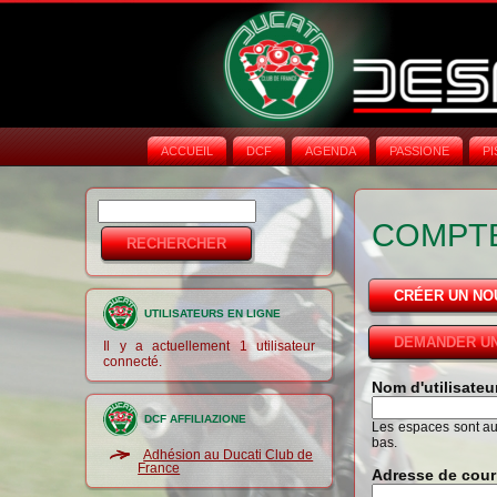
ACCUEIL
DCF
AGENDA
PASSIONE
PI
Rechercher
Formulaire de
COMPTE
recherche
CRÉER UN N
UTILISATEURS EN LIGNE
DEMANDER UN
Il y a actuellement 1 utilisateur
connecté.
Nom d'utilisate
DCF AFFILIAZIONE
Les espaces sont auto
bas.
Adhésion au Ducati Club de
France
Adresse de cour