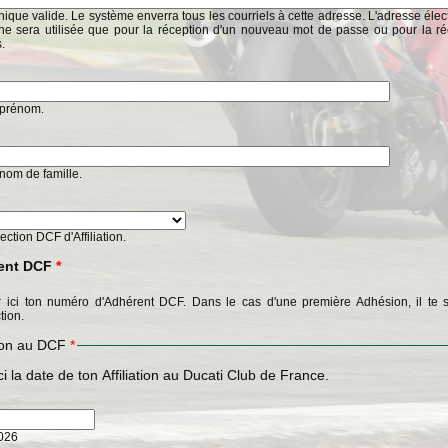
ique valide. Le système enverra tous les courriels à cette adresse. L'adresse éle
ne sera utilisée que pour la réception d'un nouveau mot de passe ou pour la ré
s.
n prénom.
n nom de famille.
Section DCF d'Affiliation.
ent DCF
*
 ici ton numéro d'Adhérent DCF. Dans le cas d'une première Adhésion, il te s
tion.
tion au DCF
*
ci la date de ton Affiliation au Ducati Club de France.
2026