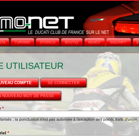
STA
TURISMO
STORICO
BOUTIQ'
ADHÉS°
INSCRIPT°
E
 UTILISATEUR
OUVEAU COMPTE
(ONGLET ACTIF)
SE CONNECTER
 NOUVEAU MOT DE PASSE
ur
*
risés ; la ponctuation n'est pas autorisée à l'exception des points, traits d'union,
riel
*