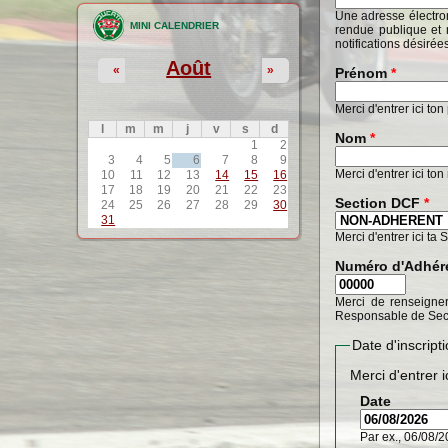
Une adresse électron
MINI CALENDRIER
rendue publique et 
notifications désirée
Août
«
»
Prénom
*
Merci d'entrer ici to
l
m
m
j
v
s
d
Nom
*
1
2
3
4
5
6
7
8
9
Merci d'entrer ici to
10
11
12
13
14
15
16
17
18
19
20
21
22
23
Section DCF
*
24
25
26
27
28
29
30
31
Merci d'entrer ici ta 
Numéro d'Adhér
Merci de renseigner
Responsable de Sec
Date d'inscrip
Merci d'entrer i
Date
Par ex., 06/08/