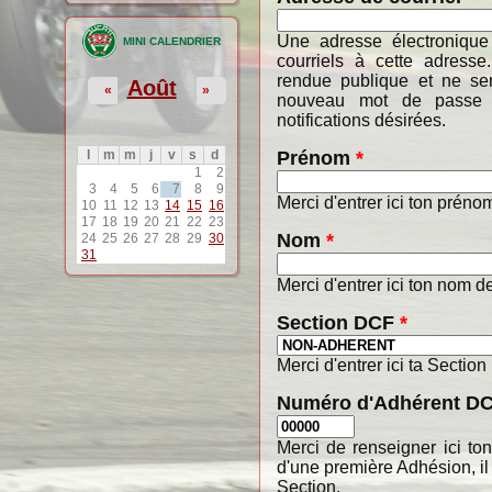
Une adresse électronique
MINI CALENDRIER
courriels à cette adresse
rendue publique et ne ser
Août
«
»
nouveau mot de passe o
notifications désirées.
Prénom
*
l
m
m
j
v
s
d
1
2
3
4
5
6
7
8
9
Merci d'entrer ici ton préno
10
11
12
13
14
15
16
17
18
19
20
21
22
23
Nom
*
24
25
26
27
28
29
30
31
Merci d'entrer ici ton nom de
Section DCF
*
Merci d'entrer ici ta Section
Numéro d'Adhérent D
Merci de renseigner ici t
d'une première Adhésion, il
Section.