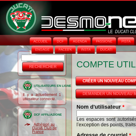
ACCUEIL
DCF
AGENDA
PASSIONE
PISTA
ENGAGE
FACEB'K
INSTA‘
DUCATI
Rechercher
Formulaire
COMPTE UTIL
de
recherche
CRÉER UN NOUVEAU COM
UTILISATEURS EN LIGNE
DEMANDER UN NOUVEAU M
Il y a actuellement 1
utilisateur connecté.
Nom d'utilisateur
*
DCF AFFILIAZIONE
Les espaces sont autorisés
l'exception des points, trait
Adhésion au
Ducati Club de
France
Adresse de courriel
*