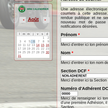
Une adresse électronique
MINI CALENDRIER
courriels à cette adresse
rendue publique et ne ser
Août
«
»
nouveau mot de passe o
notifications désirées.
Prénom
*
l
m
m
j
v
s
d
1
2
3
4
5
6
7
8
9
Merci d'entrer ici ton préno
10
11
12
13
14
15
16
17
18
19
20
21
22
23
Nom
*
24
25
26
27
28
29
30
31
Merci d'entrer ici ton nom de
Section DCF
*
Merci d'entrer ici ta Section
Numéro d'Adhérent D
Merci de renseigner ici t
d'une première Adhésion, il
Section.