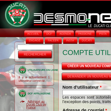
ACCUEIL
DCF
AGENDA
PASSIONE
PISTA
ENGAGE
FACEB'K
INSTA‘
DUCATI
Rechercher
Formulaire
COMPTE UTIL
de
recherche
CRÉER UN NOUVEAU COM
UTILISATEURS EN LIGNE
DEMANDER UN NOUVEAU M
Il y a actuellement 1
utilisateur connecté.
Nom d'utilisateur
*
DCF AFFILIAZIONE
Les espaces sont autorisés
l'exception des points, trait
Adhésion au
Ducati Club de
France
Adresse de courriel
*