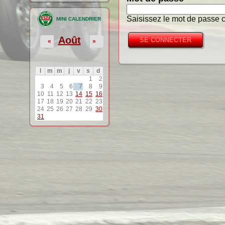
Saisissez le mot de passe c
MINI CALENDRIER
Août
«
»
l
m
m
j
v
s
d
1
2
3
4
5
6
7
8
9
10
11
12
13
14
15
16
17
18
19
20
21
22
23
24
25
26
27
28
29
30
31