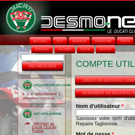
ACCUEIL
DCF
AGENDA
PASSIONE
PISTA
ENGAGE
FACEB'K
INSTA‘
DUCATI
Rechercher
Formulaire
COMPTE UTIL
de
recherche
CRÉER UN NOUVEAU COM
UTILISATEURS EN LIGNE
DEMANDER UN NOUVEAU M
Il y a actuellement 1
utilisateur connecté.
Nom d'utilisateur
*
DCF AFFILIAZIONE
Saisissez votre nom d'uti
Repaire Taglioniste.
Adhésion au
Ducati Club de
France
Mot de passe
*