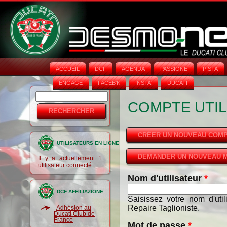
ACCUEIL
DCF
AGENDA
PASSIONE
PISTA
ENGAGE
FACEB'K
INSTA‘
DUCATI
Rechercher
Formulaire
COMPTE UTIL
de
recherche
CRÉER UN NOUVEAU COM
UTILISATEURS EN LIGNE
DEMANDER UN NOUVEAU M
Il y a actuellement 1
utilisateur connecté.
Nom d'utilisateur
*
DCF AFFILIAZIONE
Saisissez votre nom d'uti
Repaire Taglioniste.
Adhésion au
Ducati Club de
France
Mot de passe
*