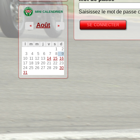
Saisissez le mot de passe c
MINI CALENDRIER
Août
«
»
l
m
m
j
v
s
d
1
2
3
4
5
6
7
8
9
10
11
12
13
14
15
16
17
18
19
20
21
22
23
24
25
26
27
28
29
30
31