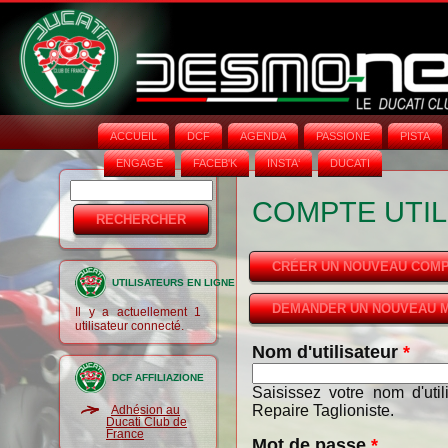
ACCUEIL
DCF
AGENDA
PASSIONE
PISTA
ENGAGE
FACEB'K
INSTA‘
DUCATI
Rechercher
Formulaire
COMPTE UTIL
de
recherche
CRÉER UN NOUVEAU COM
UTILISATEURS EN LIGNE
DEMANDER UN NOUVEAU M
Il y a actuellement 1
utilisateur connecté.
Nom d'utilisateur
*
DCF AFFILIAZIONE
Saisissez votre nom d'uti
Repaire Taglioniste.
Adhésion au
Ducati Club de
France
Mot de passe
*