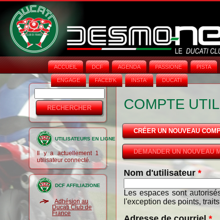
ACCUEIL
DCF
AGENDA
PASSIONE
PISTA
ENGAGE
FACEB'K
INSTA‘
DUCATI
Rechercher
Formulaire
COMPTE UTIL
de
recherche
CRÉER UN NOUVEAU COM
UTILISATEURS EN LIGNE
DEMANDER UN NOUVEAU M
Il y a actuellement 1
utilisateur connecté.
Nom d'utilisateur
*
DCF AFFILIAZIONE
Les espaces sont autorisés
l'exception des points, trait
Adhésion au
Ducati Club de
France
Adresse de courriel
*