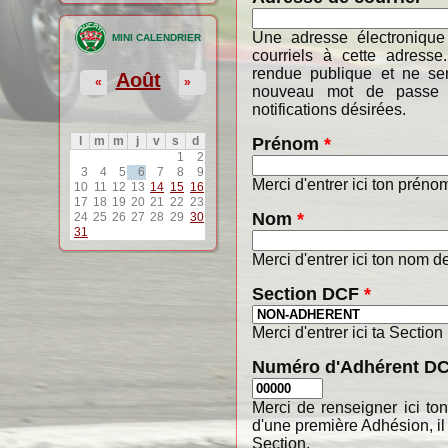
Une adresse électronique
MINI CALENDRIER
courriels à cette adresse
rendue publique et ne ser
Août
«
»
nouveau mot de passe o
notifications désirées.
Prénom
*
l
m
m
j
v
s
d
1
2
3
4
5
6
7
8
9
Merci d'entrer ici ton préno
10
11
12
13
14
15
16
17
18
19
20
21
22
23
Nom
*
24
25
26
27
28
29
30
31
Merci d'entrer ici ton nom de
Section DCF
*
Merci d'entrer ici ta Section
Numéro d'Adhérent D
Merci de renseigner ici t
d'une première Adhésion, il
Section.