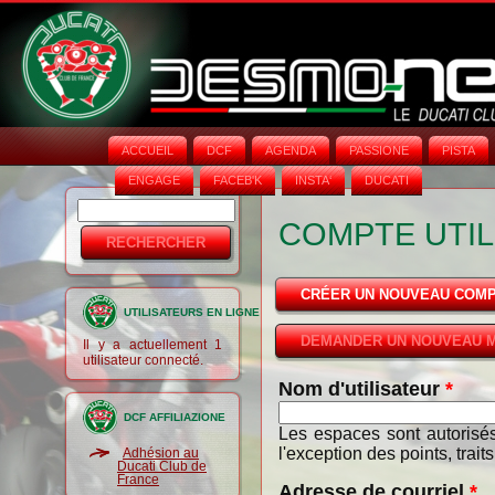
ACCUEIL
DCF
AGENDA
PASSIONE
PISTA
ENGAGE
FACEB'K
INSTA‘
DUCATI
Rechercher
Formulaire
COMPTE UTIL
de
recherche
CRÉER UN NOUVEAU COM
UTILISATEURS EN LIGNE
DEMANDER UN NOUVEAU M
Il y a actuellement 1
utilisateur connecté.
Nom d'utilisateur
*
DCF AFFILIAZIONE
Les espaces sont autorisés
l'exception des points, trait
Adhésion au
Ducati Club de
France
Adresse de courriel
*