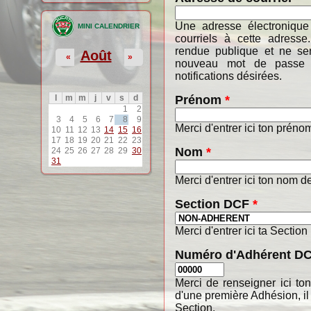
Une adresse électronique
MINI CALENDRIER
courriels à cette adresse
rendue publique et ne ser
Août
«
»
nouveau mot de passe o
notifications désirées.
Prénom
*
l
m
m
j
v
s
d
1
2
3
4
5
6
7
8
9
Merci d'entrer ici ton préno
10
11
12
13
14
15
16
17
18
19
20
21
22
23
Nom
*
24
25
26
27
28
29
30
31
Merci d'entrer ici ton nom de
Section DCF
*
Merci d'entrer ici ta Section
Numéro d'Adhérent D
Merci de renseigner ici t
d'une première Adhésion, il
Section.