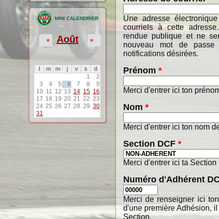
Une adresse électronique
MINI CALENDRIER
courriels à cette adresse
rendue publique et ne ser
Août
«
»
nouveau mot de passe o
notifications désirées.
Prénom
*
l
m
m
j
v
s
d
1
2
3
4
5
6
7
8
9
Merci d'entrer ici ton préno
10
11
12
13
14
15
16
17
18
19
20
21
22
23
Nom
*
24
25
26
27
28
29
30
31
Merci d'entrer ici ton nom de
Section DCF
*
Merci d'entrer ici ta Section
Numéro d'Adhérent D
Merci de renseigner ici t
d'une première Adhésion, il
Section.