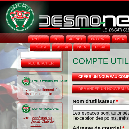
ACCUEIL
DCF
AGENDA
PASSIONE
PISTA
ENGAGE
FACEB'K
INSTA‘
DUCATI
Rechercher
Formulaire
COMPTE UTIL
de
recherche
CRÉER UN NOUVEAU COM
UTILISATEURS EN LIGNE
DEMANDER UN NOUVEAU M
Il y a actuellement 1
utilisateur connecté.
Nom d'utilisateur
*
DCF AFFILIAZIONE
Les espaces sont autorisés
l'exception des points, trait
Adhésion au
Ducati Club de
France
Adresse de courriel
*