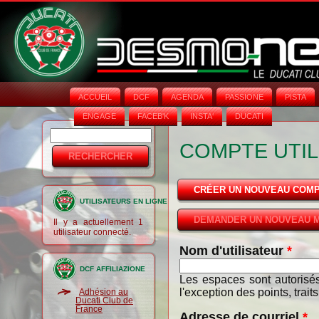
ACCUEIL
DCF
AGENDA
PASSIONE
PISTA
ENGAGE
FACEB'K
INSTA‘
DUCATI
Rechercher
Formulaire
COMPTE UTIL
de
recherche
CRÉER UN NOUVEAU COM
UTILISATEURS EN LIGNE
DEMANDER UN NOUVEAU M
Il y a actuellement 1
utilisateur connecté.
Nom d'utilisateur
*
DCF AFFILIAZIONE
Les espaces sont autorisés
l'exception des points, trait
Adhésion au
Ducati Club de
France
Adresse de courriel
*