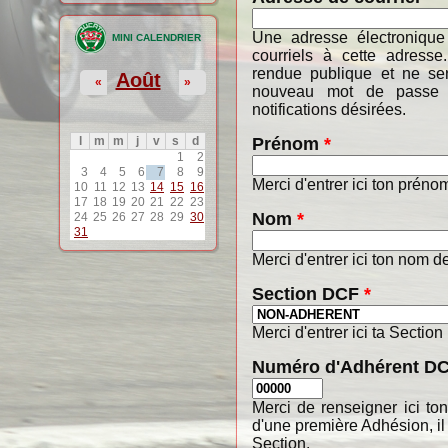
Une adresse électronique
MINI CALENDRIER
courriels à cette adresse
rendue publique et ne ser
Août
«
»
nouveau mot de passe o
notifications désirées.
Prénom
*
l
m
m
j
v
s
d
1
2
3
4
5
6
7
8
9
Merci d'entrer ici ton préno
10
11
12
13
14
15
16
17
18
19
20
21
22
23
Nom
*
24
25
26
27
28
29
30
31
Merci d'entrer ici ton nom de
Section DCF
*
Merci d'entrer ici ta Section
Numéro d'Adhérent D
Merci de renseigner ici t
d'une première Adhésion, il
Section.