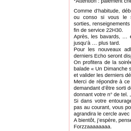
*Attention : paiement ch
Comme d’habitude, déb
ou conso si vous le so
sorties, renseignements
fin de service 22H30.
Après, les bavards, … e
jusqu’à … plus tard.
Pour les nouveaux adh
derniers Echo seront dis
On profitera de la soir
balade « Un Dimanche s
et valider les derniers dét
Merci de répondre à ce
demandant d’être sorti de
donnant votre n° de tel. 
Si dans votre entourag
pas au courant, vous p
agrandira le cercle avec p
A bientôt, j’espère, pen
Forzzaaaaaaaa.