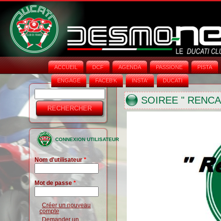
ACCUEIL
DCF
AGENDA
PASSIONE
PISTA
ENGAGE
FACEB'K
INSTA‘
DUCATI
Rechercher
Formulaire
SOIREE " RENC
de
recherche
CONNEXION UTILISATEUR
Nom d'utilisateur
*
Mot de passe
*
Créer un nouveau
compte
Demander un