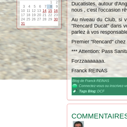
1
2
Ducatistes, autour d'An
3
4
5
6
7
8
9
nous , c'est l'occasion r
10
11
12
13
14
15
16
17
18
19
20
21
22
23
Au niveau du Club, si v
24
25
26
27
28
29
30
31
"Rencard Ducat" dans vo
parlez à vos responsables
Premier "Rencard" chez 
*** Attention: Pass Sanita
Forzzaaaaaaa.
Franck REINAS
Blog de Franck REINAS
Connectez-vous
ou
inscrivez-
Tags Blog:
DCF
COMMENTAIRE