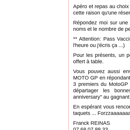
Apéro et repas au choix
cette raison qu'une rése
Répondez moi sur une 
noms et le nombre de p
** Attention: Pass Va
l'heure ou j'écris ça ...)
Pour les présents, un p
offert à table.
Vous pouvez aussi env
MOTO GP en répondant av
3 premiers du MotoGP e
départager les bonne
anniversary" au gagnant,
En espérant vous rencon
taquets ... Forzzaaaaaa
Franck REINAS
07 68 07 88 33