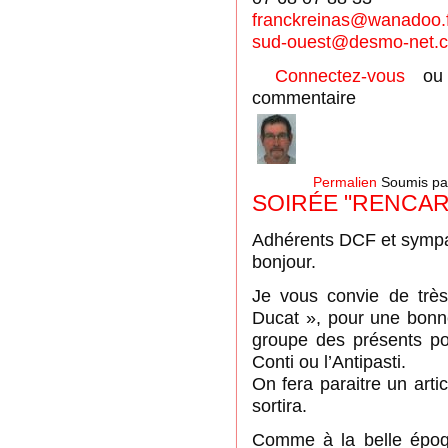
franckreinas@wanadoo.
sud-ouest@desmo-net.
Connectez-vous
o
commentaire
Permalien
Soumis p
SOIRÉE "RENCAR
Adhérents DCF et sympa
bonjour.
Je vous convie de trè
Ducat », pour une bonne
groupe des présents po
Conti ou l’Antipasti.
On fera paraitre un arti
sortira.
Comme à la belle époq