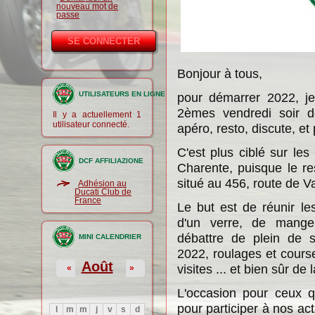
nouveau mot de
passe
Bonjour à tous,
UTILISATEURS EN LIGNE
pour démarrer 2022, je 
2èmes vendredi soir d
Il y a actuellement 1
utilisateur connecté.
apéro, resto, discute, et 
C'est plus ciblé sur le
DCF AFFILIAZIONE
Charente, puisque le re
situé au 456, route de 
Adhésion au
Ducati Club de
France
Le but est de réunir l
d'un verre, de mang
débattre de plein de s
MINI CALENDRIER
2022, roulages et cours
Août
visites ... et bien sûr de
«
»
L'occasion pour ceux q
pour participer à nos ac
l
m
m
j
v
s
d