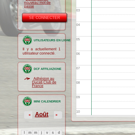
nouveau mot de
passe
03
04
05
UTILISATEURS EN LIGNE
Il y a actuellement 1
utilisateur connecté.
06
07
DCF AFFILIAZIONE
Adhésion au
Ducati Club de
08
France
09
MINI CALENDRIER
10
Août
«
»
11
l
m
m
j
v
s
d