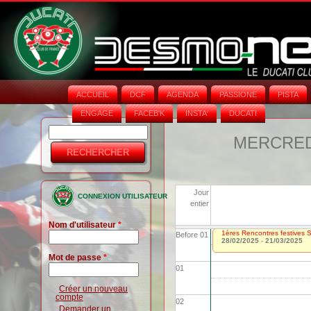
ACCUEIL
DCF
AGENDA
PASSIONE
PISTA
ENGAGE
FACEB'K
INSTA‘
DUCATI
Rechercher
Formulaire
MERCREDI
de
recherche
Jour
CONNEXION UTILISATEUR
entier
Nom d'utilisateur
*
1ères Rencontres festives 
Before 01
28/02/2025
-
21/03/2025
Mot de passe
*
01
Créer un nouveau
compte
02
Demander un