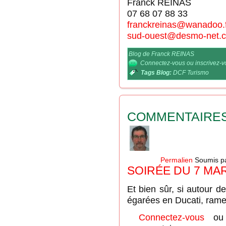
Franck REINAS
07 68 07 88 33
franckreinas@wanadoo.
sud-ouest@desmo-net.
Blog de Franck REINAS
Connectez-vous
ou
inscrivez-
Tags Blog:
DCF Turismo
COMMENTAIRE
Permalien
Soumis p
SOIRÉE DU 7 MA
Et bien sûr, si autour 
égarées en Ducati, ramen
Connectez-vous
o