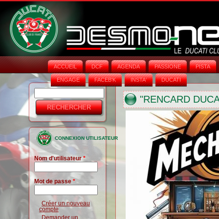
ACCUEIL
DCF
AGENDA
PASSIONE
PISTA
ENGAGE
FACEB'K
INSTA‘
DUCATI
Rechercher
Formulaire
"RENCARD DUCAT
de
recherche
CONNEXION UTILISATEUR
Nom d'utilisateur
*
Mot de passe
*
Créer un nouveau
compte
Demander un