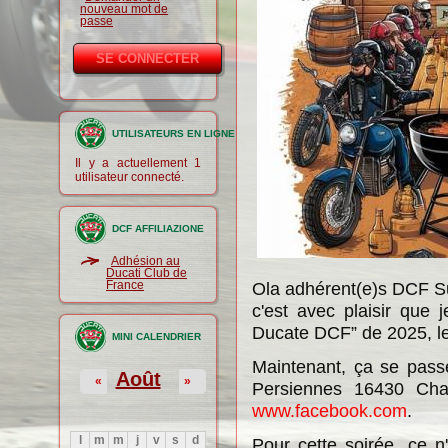
nouveau mot de
passe
UTILISATEURS EN LIGNE
Il y a actuellement 1
utilisateur connecté.
DCF AFFILIAZIONE
Adhésion au
Ducati Club de
France
Ola adhérent(e)s DCF S
c'est avec plaisir que
Ducate DCF” de 2025, l
MINI CALENDRIER
Maintenant, ça se pass
Août
«
»
Persiennes 16430 Cham
www.facebook.com
.
l
m
m
j
v
s
d
Pour cette soirée, ce n