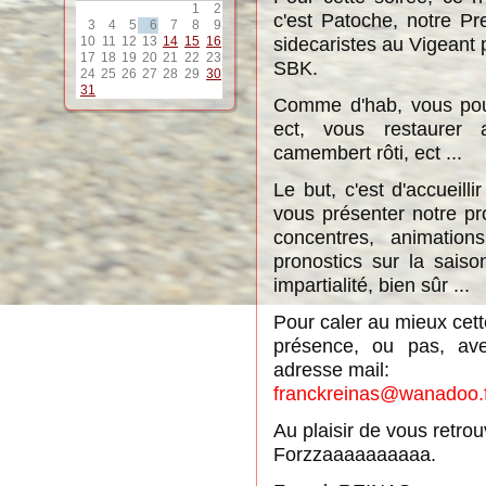
1
2
c'est Patoche, notre Pr
3
4
5
6
7
8
9
sidecaristes au Vigeant 
10
11
12
13
14
15
16
17
18
19
20
21
22
23
SBK.
24
25
26
27
28
29
30
31
Comme d'hab, vous pour
ect, vous restaurer 
camembert rôti, ect ...
Le but, c'est d'accueil
vous présenter notre p
concentres, animation
pronostics sur la sais
impartialité, bien sûr ...
Pour caler au mieux cett
présence, ou pas, av
adresse mail:
franckreinas@wanadoo.
Au plaisir de vous retrou
Forzzaaaaaaaaaa.