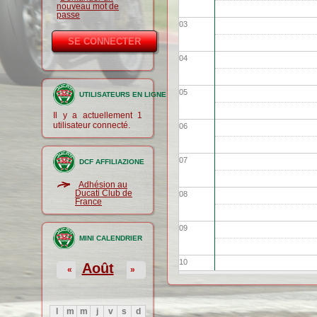
nouveau mot de
passe
03
04
05
UTILISATEURS EN LIGNE
Il y a actuellement 1
utilisateur connecté.
06
07
DCF AFFILIAZIONE
Adhésion au
Ducati Club de
08
France
09
MINI CALENDRIER
10
Août
«
»
11
l
m
m
j
v
s
d