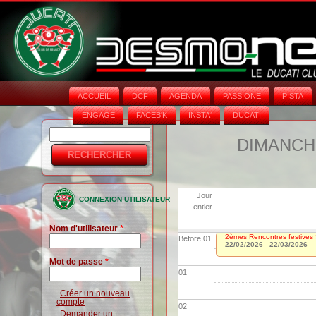
ACCUEIL
DCF
AGENDA
PASSIONE
PISTA
ENGAGE
FACEB'K
INSTA‘
DUCATI
Rechercher
Formulaire
DIMANCHE
de
recherche
Jour
CONNEXION UTILISATEUR
entier
Nom d'utilisateur
*
2èmes Rencontres festives 
Before 01
22/02/2026
-
22/03/2026
Mot de passe
*
01
Créer un nouveau
compte
02
Demander un