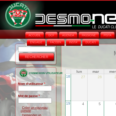
ACCUEIL
DCF
AGENDA
PASSIONE
PISTA
ENGAGE
FACEB'K
INSTA‘
DUCATI
Rechercher
Formulaire
de
recherche
lun
mar
mer
CONNEXION UTILISATEUR
18
27
28
Nom d'utilisateur
*
Mot de passe
*
19
4
5
Créer un nouveau
compte
Demander un