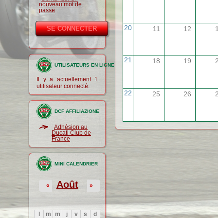
nouveau mot de
passe
20
11
12
21
18
19
UTILISATEURS EN LIGNE
Il y a actuellement 1
utilisateur connecté.
22
25
26
DCF AFFILIAZIONE
Adhésion au
Ducati Club de
France
MINI CALENDRIER
Août
«
»
l
m
m
j
v
s
d