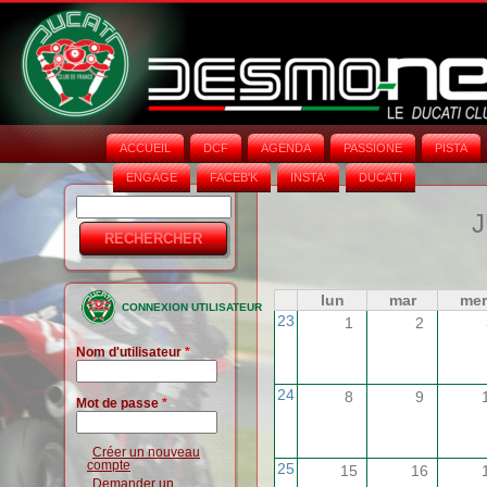
ACCUEIL
DCF
AGENDA
PASSIONE
PISTA
ENGAGE
FACEB'K
INSTA‘
DUCATI
Rechercher
Formulaire
J
de
recherche
lun
mar
mer
CONNEXION UTILISATEUR
23
1
2
Nom d'utilisateur
*
24
8
9
Mot de passe
*
Créer un nouveau
compte
25
15
16
Demander un