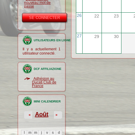
nouveau mot de
passe
26
22
23
27
29
30
UTILISATEURS EN LIGNE
Il y a actuellement 1
utilisateur connecté.
DCF AFFILIAZIONE
Adhésion au
Ducati Club de
France
MINI CALENDRIER
Août
«
»
l
m
m
j
v
s
d