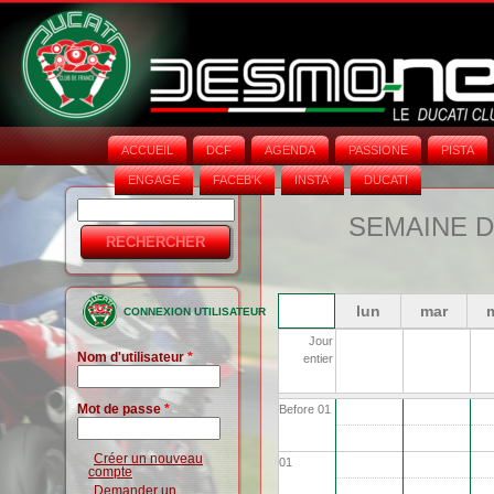
ACCUEIL
DCF
AGENDA
PASSIONE
PISTA
ENGAGE
FACEB'K
INSTA‘
DUCATI
Rechercher
Formulaire
SEMAINE DU
de
recherche
lun
mar
CONNEXION UTILISATEUR
Jour
Nom d'utilisateur
*
entier
Mot de passe
*
Before 01
Créer un nouveau
01
compte
Demander un