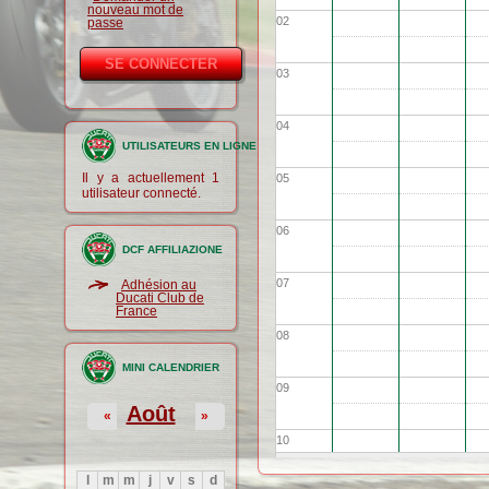
nouveau mot de
02
passe
03
04
UTILISATEURS EN LIGNE
Il y a actuellement 1
05
utilisateur connecté.
06
DCF AFFILIAZIONE
07
Adhésion au
Ducati Club de
France
08
MINI CALENDRIER
09
Août
«
»
10
l
m
m
j
v
s
d