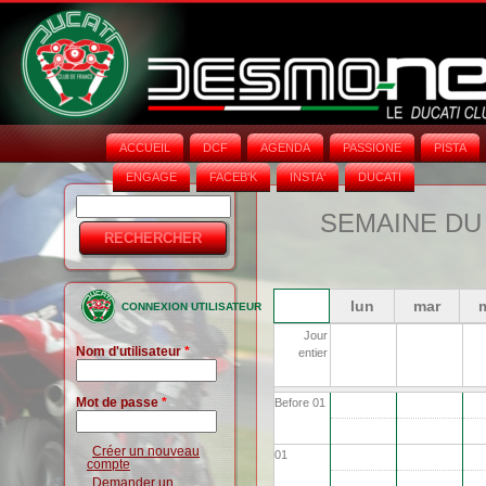
ACCUEIL
DCF
AGENDA
PASSIONE
PISTA
ENGAGE
FACEB'K
INSTA‘
DUCATI
Rechercher
Formulaire
SEMAINE DU
de
recherche
lun
mar
CONNEXION UTILISATEUR
Jour
Nom d'utilisateur
*
entier
Mot de passe
*
Before 01
Créer un nouveau
01
compte
Demander un