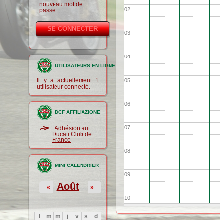
nouveau mot de
02
passe
03
04
UTILISATEURS EN LIGNE
Il y a actuellement 1
05
utilisateur connecté.
06
DCF AFFILIAZIONE
07
Adhésion au
Ducati Club de
France
08
MINI CALENDRIER
09
Août
«
»
10
l
m
m
j
v
s
d