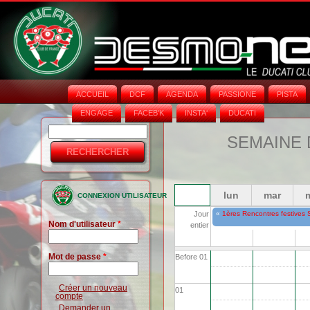
ACCUEIL
DCF
AGENDA
PASSIONE
PISTA
ENGAGE
FACEB'K
INSTA‘
DUCATI
Rechercher
Formulaire
SEMAINE 
de
recherche
lun
mar
CONNEXION UTILISATEUR
«
1ères Rencontres festives 
Jour
Nom d'utilisateur
*
entier
Mot de passe
*
Before 01
Créer un nouveau
01
compte
Demander un