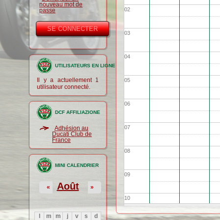
nouveau mot de
02
passe
03
04
UTILISATEURS EN LIGNE
Il y a actuellement 1
05
utilisateur connecté.
06
DCF AFFILIAZIONE
07
Adhésion au
Ducati Club de
France
08
MINI CALENDRIER
09
Août
«
»
10
l
m
m
j
v
s
d