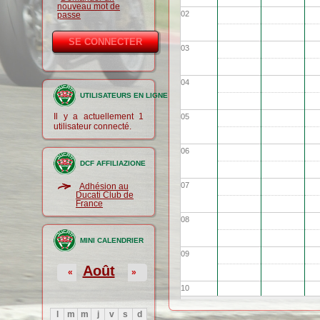
nouveau mot de
02
passe
03
04
UTILISATEURS EN LIGNE
Il y a actuellement 1
05
utilisateur connecté.
06
DCF AFFILIAZIONE
07
Adhésion au
Ducati Club de
France
08
MINI CALENDRIER
09
Août
«
»
10
l
m
m
j
v
s
d