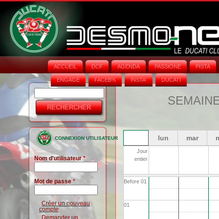
ACCUEIL
DCF
AGENDA
PASSIONE
PISTA
ENGAGE
FACEB'K
INSTA‘
DUCATI
Rechercher
Formulaire
SEMAINE 
de
recherche
lun
mar
CONNEXION UTILISATEUR
Jour
Nom d'utilisateur
*
entier
Mot de passe
*
Before 01
Créer un nouveau
01
compte
Demander un