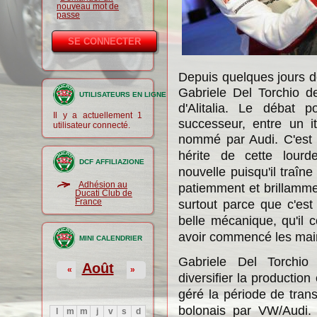
nouveau mot de
passe
Depuis quelques jours de
Gabriele Del Torchio de
UTILISATEURS EN LIGNE
d'Alitalia. Le débat 
Il y a actuellement 1
successeur, entre un i
utilisateur connecté.
nommé par Audi. C'est 
hérite de cette lourd
DCF AFFILIAZIONE
nouvelle
puisqu'il traîn
Adhésion au
patiemment et brillamme
Ducati Club de
France
surtout parce que c'es
belle mécanique, qu'il 
avoir commencé les mai
MINI CALENDRIER
Gabriele Del Torchi
Août
«
»
diversifier
la production 
géré la période de transi
bolonais par VW/Audi.
l
m
m
j
v
s
d