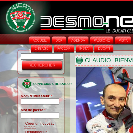
ACCUEIL
DCF
AGENDA
PASSIONE
PISTA
ENGAGE
FACEB'K
INSTA‘
DUCATI
Rechercher
Formulaire
CLAUDIO, BIENV
de
recherche
CONNEXION UTILISATEUR
Nom d'utilisateur
*
Mot de passe
*
Créer un nouveau
compte
Demander un