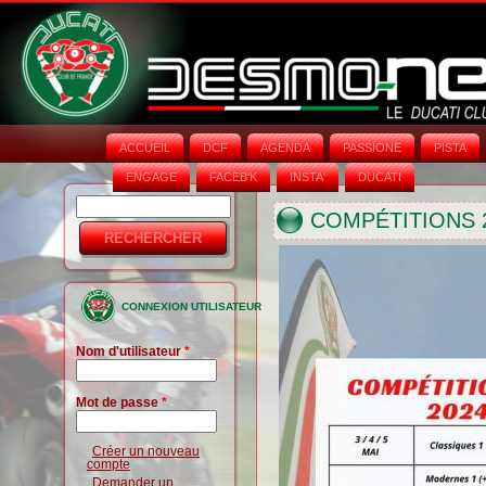
ACCUEIL
DCF
AGENDA
PASSIONE
PISTA
ENGAGE
FACEB'K
INSTA‘
DUCATI
Rechercher
Formulaire
COMPÉTITIONS 
de
recherche
CONNEXION UTILISATEUR
Nom d'utilisateur
*
Mot de passe
*
Créer un nouveau
compte
Demander un