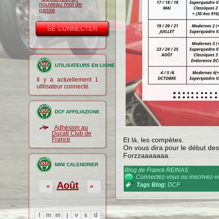
nouveau mot de
passe
UTILISATEURS EN LIGNE
Il y a actuellement 1
utilisateur connecté.
DCF AFFILIAZIONE
Adhésion au
Ducati Club de
France
Et là, les compètes.
On vous dira pour le début des i
Forzzaaaaaaa.
MINI CALENDRIER
Blog de Franck REINAS
Connectez-vous
ou
inscrivez-
Août
Tags Blog:
DCF
«
»
l
m
m
j
v
s
d