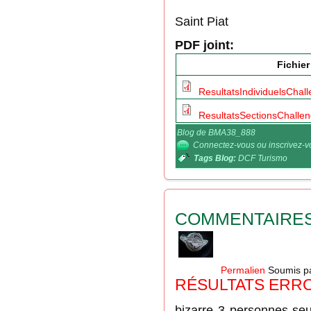
Saint Piat
PDF joint:
Fichier
ResultatsIndividuelsCha
ResultatsSectionsChalle
Blog de BMA38_888
Connectez-vous
ou
inscrivez-
Tags Blog:
DCF Turismo
COMMENTAIRE
Permalien
Soumis p
RÉSULTATS ERR
bizarre 3 personnes se