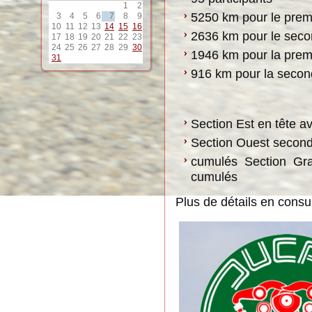
1
2
5250 km pour le prem
3
4
5
6
7
8
9
10
11
12
13
14
15
16
2636 km pour le seco
17
18
19
20
21
22
23
24
25
26
27
28
29
30
1946 km pour la prem
31
916 km pour la seco
Section Est en tête 
Section Ouest secon
cumulés Section Gr
cumulés
Plus de détails en consul