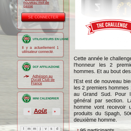
nouveau mot de
passe
UTILISATEURS EN LIGNE
Il y a actuellement 1
utilisateur connecté.
Cette année le challeng
l'honneur les 2 prem
DCF AFFILIAZIONE
hommes. Et au bout des
Adhésion au
Ducati Club de
l'Est est de nouveau bi
France
les 2 premiers hommes 
au Grand Sud. Pour la
MINI CALENDRIER
général par section. 
homme vont recevoir u
Août
«
»
produits du Spagh, 50
deuxième homme.
l
m
m
j
v
s
d
95 participants