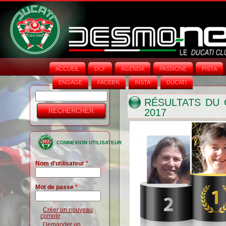
ACCUEIL
DCF
AGENDA
PASSIONE
PISTA
ENGAGE
FACEB'K
INSTA‘
DUCATI
Rechercher
Formulaire
RÉSULTATS DU
2017
de
recherche
CONNEXION UTILISATEUR
Nom d'utilisateur
*
Mot de passe
*
Créer un nouveau
compte
Demander un