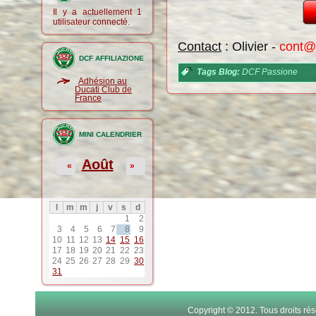
Il y a actuellement 1
utilisateur connecté.
Contact
: Olivier -
cont@
DCF AFFILIAZIONE
Tags Blog:
DCF Passione
Adhésion au
Ducati Club de
France
MINI CALENDRIER
Août
«
»
l
m
m
j
v
s
d
1
2
3
4
5
6
7
8
9
10
11
12
13
14
15
16
17
18
19
20
21
22
23
24
25
26
27
28
29
30
31
Copyright © 2012. Tous droits r