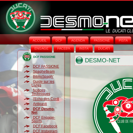
ACCUEIL
DCF
AGENDA
PASSIONE
PISTA
ENGAGE
FACEB'K
INSTA‘
DUCATI
DCF PASSIONE
DESMO-NET
DCF PASSIONE
Spaghetteam
BiblioSpagh'
Guide sur les
Livres
Notices
Techniques
l'Echo des Conti
Antipasti
DCF Desmo-
Net
DCF Engage-
Sports
DCF Facebook
DCF Instagram