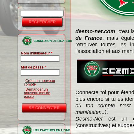
Rechercher
Formulaire
de
desmo-net.com
, c'est 
recherche
de France
, mais égale
CONNEXION UTILISATEUR
retrouver toutes les i
l'association et aux mani
Nom d'utilisateur
*
Mot de passe
*
Créer un nouveau
compte
Demander un
Connecte toi pour étendr
nouveau mot de
passe
plus encore si tu es id
où ton compte n'est 
manifester...)
.
Desmo-Net
est un out
(constructives) et sugge
UTILISATEURS EN LIGNE