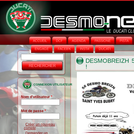
ACCUEIL
DCF
AGENDA
PASSIONE
PISTA
ENGAGE
FACEB'K
INSTA‘
DUCATI
Rechercher
Formulaire
DESMOBREIZH 5
!
de
recherche
CONNEXION UTILISATEUR
Nom d'utilisateur
*
Mot de passe
*
Créer un nouveau
compte
Demander un