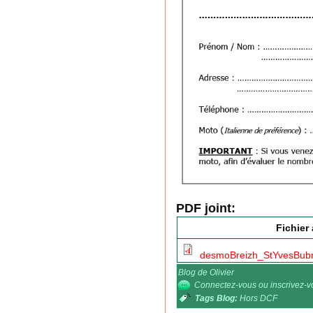
PDF joint:
Fichier
desmoBreizh_StYvesBubr
Blog de Olivier
Connectez-vous
ou
inscrivez-
Tags Blog:
Hors DCF