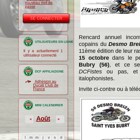
nouveau mot de
passe
Rencard annuel incon
UTILISATEURS EN LIGNE
copains du
Desmo Brei
11ème édition de leur ra
Il y a actuellement 1
utilisateur connecté.
15 octobre
dans le pet
Bubry (56)
, et ce se
DCFistes
ou pas, et d
DCF AFFILIAZIONE
italophonistes.
Adhésion au
Ducati Club de
Invite ci-contre ou à tél
France
MINI CALENDRIER
Août
«
»
l
m
m
j
v
s
d