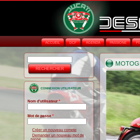
ACCUEIL
DCF
AGENDA
PASSIONE
PI
Rechercher
Formulaire de
MOTOGIR
recherche
CONNEXION UTILISATEUR
Nom d'utilisateur
*
Mot de passe
*
Créer un nouveau compte
Demander un nouveau mot de
passe