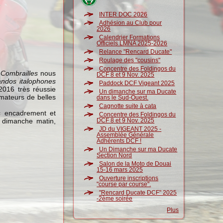
INTER DOC 2026
Adhésion au Club pour
2026
Calendrier Formations
Officiels LMNA 2025-2026
Relance "Rencard Ducate"
Roulage des "cousins"
Concentre des Foldingos du
 Combrailles
nous
DCF 8 et 9 Nov. 2025
ndos italophones
Paddock DCF Vigeant 2025
2016 très réussie
Un dimanche sur ma Ducate
amateurs de belles
dans le Sud-Ouest.
Cagnotte suite à cata
c encadrement et
Concentre des Foldingos du
dimanche matin,
DCF 8 et 9 Nov. 2025
JD du VIGEANT 2025 -
Assemblée Générale
Adhérents DCF !
Un Dimanche sur ma Ducate
Section Nord
Salon de la Moto de Douai
15-16 mars 2025
Ouverture inscriptions
"course par course".
"Rencard Ducate DCF" 2025
-2ème soirée
Plus