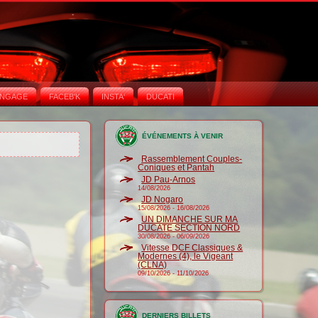
NGAGE
FACEB'K
INSTA‘
DUCATI
ÉVÉNEMENTS À VENIR
Rassemblement Couples-
Coniques et Pantah
JD Pau-Arnos
14/08/2026
JD Nogaro
15/08/2026
-
16/08/2026
UN DIMANCHE SUR MA
DUCATE SECTION NORD
30/08/2026
-
06/09/2026
Vitesse DCF Classiques &
Modernes (4), le Vigeant
(CLNA)
09/10/2026
-
11/10/2026
DERNIERS BILLETS