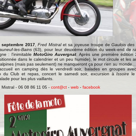
7 septembre 2017
,
Fred Mistral
et sa joyeuse troupe de
Gaulois des
auneuf-les-Bains
(63), pour leur deuxième édition du week-end de
ra
ne : l'inimitable
MotoGiro Auvergnat
. Après une première édition 
itionnée dans le calendrier et un peu humide), le mot circule et les 
alpines (mais pas seulement) ne manqueront ça pour rien au monde...
ccueil en camping dès le vendredi soir, balades en groupes ave
o du Club et repas, concert le samedi soir, excursion à
Issoire
le 
lade pour les plus vaillants.
 Mistral - 06 08 86 11 05 -
cont@ct
-
web
-
facebook