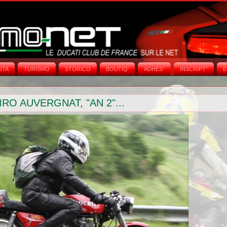
STA
TURISMO
STORICO
BOUTIQ'
ADHÉS°
INSCRIPT°
E
O AUVERGNAT, "AN 2"...