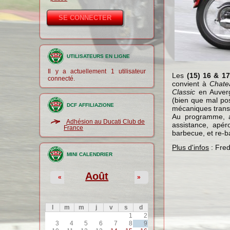
UTILISATEURS EN LIGNE
Il y a actuellement 1 utilisateur
Les
(15) 16 & 1
connecté.
convient à
Chate
Classic
en Auverg
(bien que mal pos
DCF AFFILIAZIONE
mécaniques trans
Au programme, a
Adhésion au Ducati Club de
assistance, apér
France
barbecue, et re-ba
Plus d'infos
: Fred
MINI CALENDRIER
Août
«
»
l
m
m
j
v
s
d
1
2
3
4
5
6
7
8
9