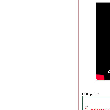
PDF joint:
motogiroAuv