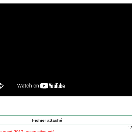
Fichier attaché
1
ergnat-2017_reservation.pdf