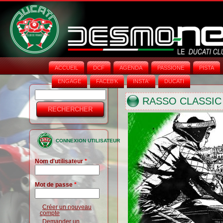
ACCUEIL
DCF
AGENDA
PASSIONE
PISTA
ENGAGE
FACEB'K
INSTA‘
DUCATI
Rechercher
Formulaire
RASSO CLASSIC 
de
recherche
CONNEXION UTILISATEUR
Nom d'utilisateur
*
Mot de passe
*
Créer un nouveau
compte
Demander un