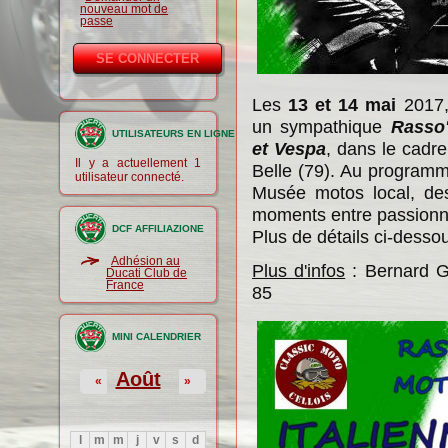
nouveau mot de
passe
Les
13 et 14 mai
2017,
un sympathique
Rasso'
UTILISATEURS EN LIGNE
et Vespa
, dans le cadre 
Il y a actuellement 1
Belle (79). Au programm
utilisateur connecté.
Musée motos local, de
moments entre passionn
DCF AFFILIAZIONE
Plus de détails ci-desso
Adhésion au
Plus d'infos
: Bernard G
Ducati Club de
France
85
MINI CALENDRIER
Août
«
»
l
m
m
j
v
s
d