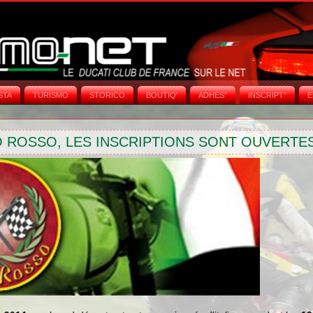
STA
TURISMO
STORICO
BOUTIQ'
ADHÉS°
INSCRIPT°
E
 ROSSO, LES INSCRIPTIONS SONT OUVERTE