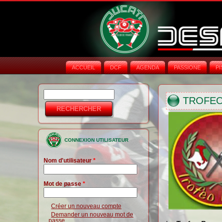
ACCUEIL
DCF
AGENDA
PASSIONE
PI
Rechercher
Formulaire de
TROFEO
recherche
CONNEXION UTILISATEUR
Nom d'utilisateur
*
Mot de passe
*
Créer un nouveau compte
Demander un nouveau mot de
passe