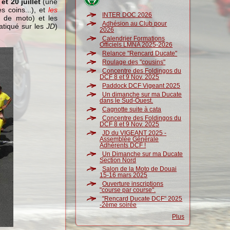
 et 20 juillet
(une
s coins...), et
les
INTER DOC 2026
e de moto) et les
Adhésion au Club pour
ratiqué sur les
JD
)
2026
Calendrier Formations
Officiels LMNA 2025-2026
Relance "Rencard Ducate"
Roulage des "cousins"
Concentre des Foldingos du
DCF 8 et 9 Nov. 2025
Paddock DCF Vigeant 2025
Un dimanche sur ma Ducate
dans le Sud-Ouest.
Cagnotte suite à cata
Concentre des Foldingos du
DCF 8 et 9 Nov. 2025
JD du VIGEANT 2025 -
Assemblée Générale
Adhérents DCF !
Un Dimanche sur ma Ducate
Section Nord
Salon de la Moto de Douai
15-16 mars 2025
Ouverture inscriptions
"course par course".
"Rencard Ducate DCF" 2025
-2ème soirée
Plus