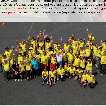
 2014
, week-end décontract entre passionnés d'italiennes, c'est les
19
es
JD du Vigeant
, pour ceux qui veulent passer les vacances dans le
igne sont ouvertes
. Les catégories (par niveau d'expérience et typ
posés
par ici
, et les conditions assurance (équivalentes à ce qui est p