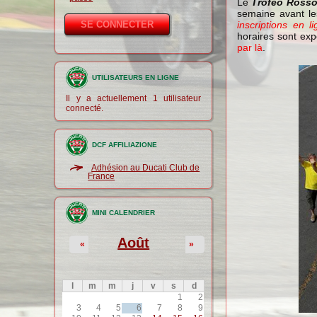
Le
Trofeo Rosso
semaine avant l
inscriptions en l
horaires sont ex
par là
.
UTILISATEURS EN LIGNE
Il y a actuellement 1 utilisateur
connecté.
DCF AFFILIAZIONE
Adhésion au Ducati Club de
France
MINI CALENDRIER
Août
«
»
l
m
m
j
v
s
d
1
2
3
4
5
6
7
8
9