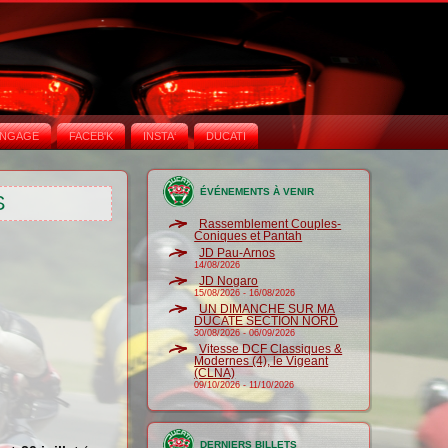
NGAGE
FACEB'K
INSTA‘
DUCATI
ÉVÉNEMENTS À VENIR
S
Rassemblement Couples-
Coniques et Pantah
JD Pau-Arnos
14/08/2026
JD Nogaro
15/08/2026
-
16/08/2026
UN DIMANCHE SUR MA
DUCATE SECTION NORD
30/08/2026
-
06/09/2026
Vitesse DCF Classiques &
Modernes (4), le Vigeant
(CLNA)
09/10/2026
-
11/10/2026
DERNIERS BILLETS